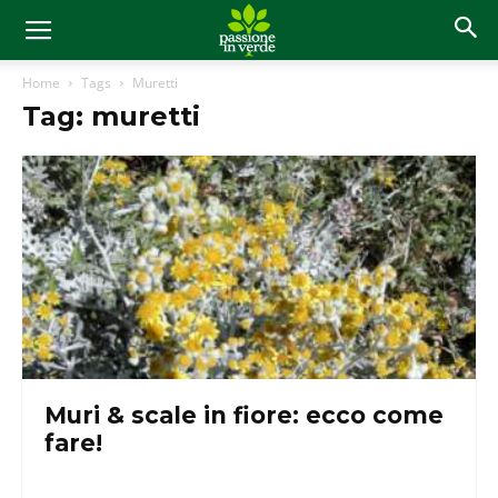
Home
Tags
Muretti
Tag: muretti
Muri & scale in fiore: ecco come
fare!