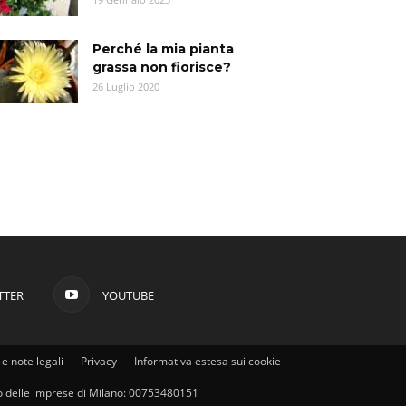
Perché la mia pianta
grassa non fiorisce?
26 Luglio 2020
TTER
YOUTUBE
e note legali
Privacy
Informativa estesa sui cookie
stro delle imprese di Milano: 00753480151