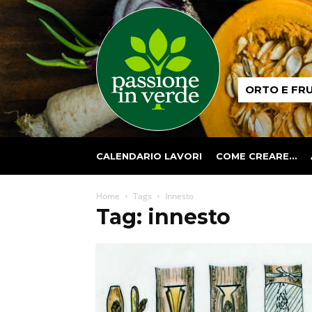
Passione
ORTO E FR
in
verde
CALENDARIO LAVORI
COME CREARE…
Home
Tags
Innesto
Tag: innesto