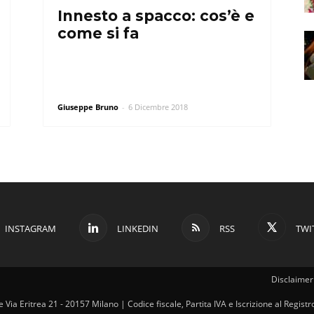
Innesto a spacco: cos’è e
come si fa
Giuseppe Bruno
-
6 Dicembre 2018
INSTAGRAM
LINKEDIN
RSS
TWI
Disclaimer 
ale Via Eritrea 21 - 20157 Milano | Codice fiscale, Partita IVA e Iscrizione al Regi