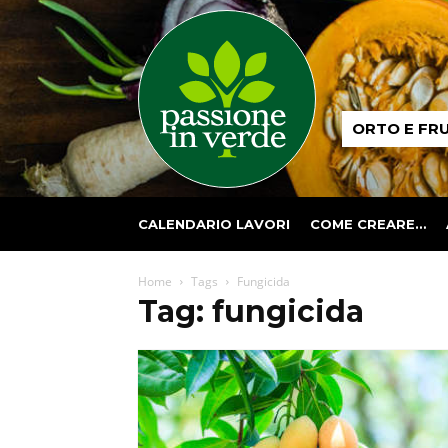
Passione
ORTO E FR
in
verde
CALENDARIO LAVORI
COME CREARE…
Home
Tags
Fungicida
Tag: fungicida