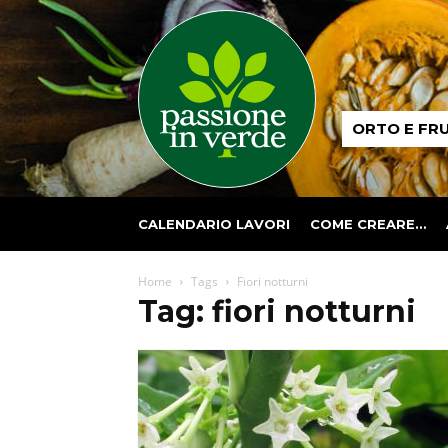
Passione
ORTO E FR
in
verde
CALENDARIO LAVORI
COME CREARE…
Home
Tags
Fiori notturni
Tag: fiori notturni