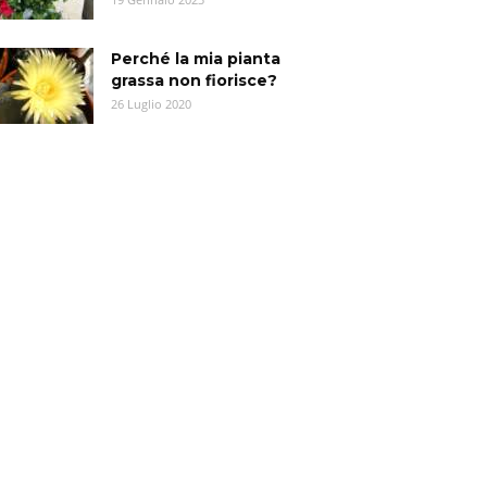
Perché la mia pianta
grassa non fiorisce?
26 Luglio 2020