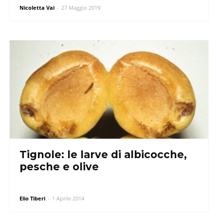
Nicoletta Vai
-
27 Maggio 2019
Tignole: le larve di albicocche,
pesche e olive
Elio Tiberi
-
1 Aprile 2014