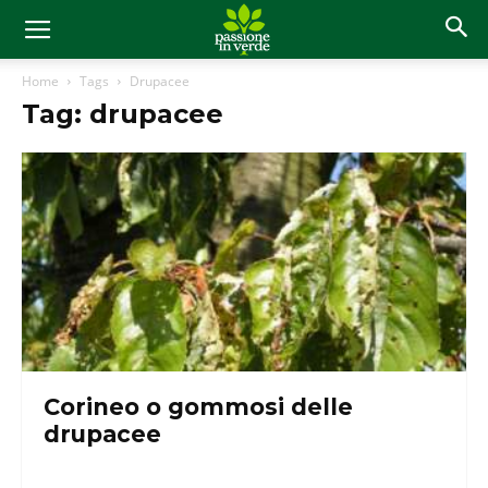
Home
Tags
Drupacee
Tag: drupacee
Corineo o gommosi delle
drupacee