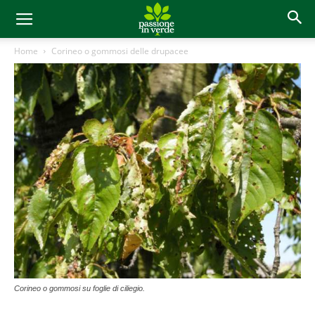
Home
Corineo o gommosi delle drupacee
Corineo o gommosi su foglie di ciliegio.