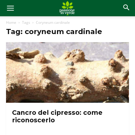
Home
Tags
Coryneum cardinale
Tag: coryneum cardinale
Cancro del cipresso: come
riconoscerlo