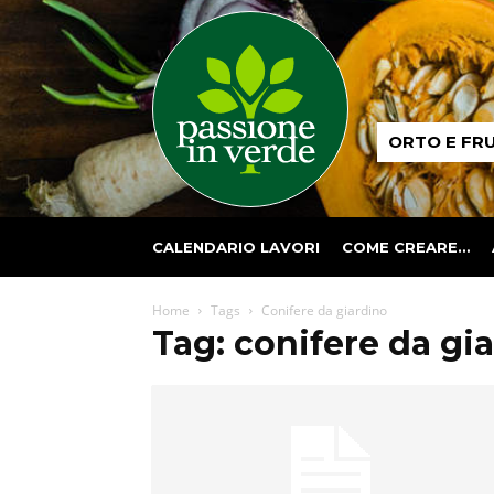
Passione
ORTO E FR
in
verde
CALENDARIO LAVORI
COME CREARE…
Home
Tags
Conifere da giardino
Tag: conifere da gi