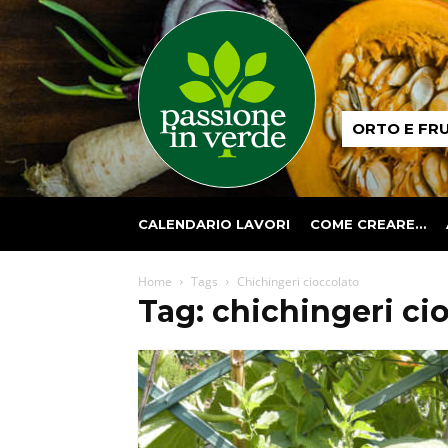
Passione
ORTO E FR
in
verde
CALENDARIO LAVORI
COME CREARE…
Home
Tags
Chichingeri cioccolato
Tag: chichingeri ci