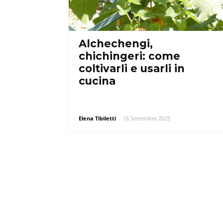
Alchechengi,
chichingeri: come
coltivarli e usarli in
cucina
Elena Tibiletti
-
16 Settembre 2025