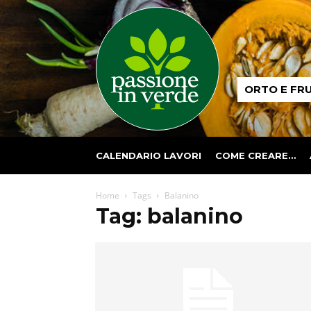
Passione
ORTO E FR
in
verde
CALENDARIO LAVORI
COME CREARE…
Home
Tags
Balanino
Tag: balanino