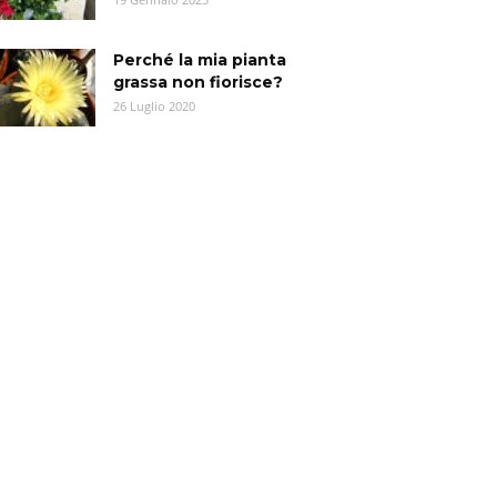
Perché la mia pianta
grassa non fiorisce?
26 Luglio 2020