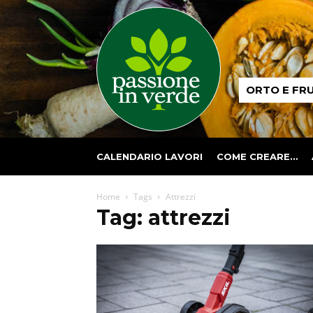
Passione
ORTO E FR
in
verde
CALENDARIO LAVORI
COME CREARE…
Home
Tags
Attrezzi
Tag: attrezzi