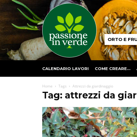
Passione
ORTO E FR
in
verde
CALENDARIO LAVORI
COME CREARE…
Home
Tags
Attrezzi da giardinaggio
Tag: attrezzi da gi