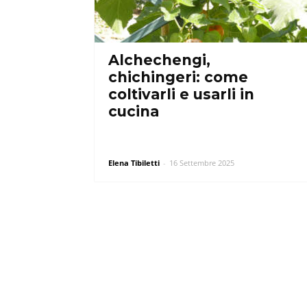
Alchechengi,
chichingeri: come
coltivarli e usarli in
cucina
Elena Tibiletti
-
16 Settembre 2025