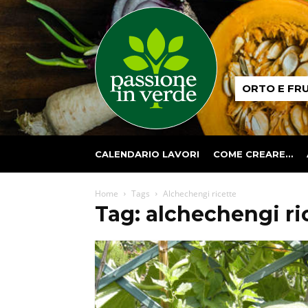
Passione
ORTO E FR
in
verde
CALENDARIO LAVORI
COME CREARE…
Home
Tags
Alchechengi ricette
Tag: alchechengi ri