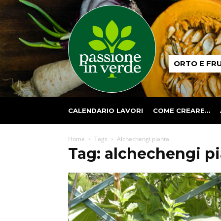
Passione
ORTO E FR
in
verde
CALENDARIO LAVORI
COME CREARE…
Home
Tags
Alchechengi pianta
Tag: alchechengi p