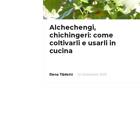
Alchechengi,
chichingeri: come
coltivarli e usarli in
cucina
Elena Tibiletti
-
16 Settembre 2025