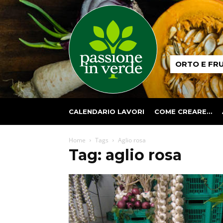
Passione
ORTO E FR
in
verde
CALENDARIO LAVORI
COME CREARE…
Home
Tags
Aglio rosa
Tag: aglio rosa