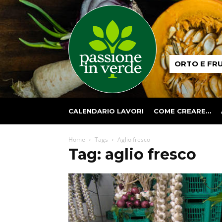
Passione
ORTO E FR
in
verde
CALENDARIO LAVORI
COME CREARE…
Home
Tags
Aglio fresco
Tag: aglio fresco