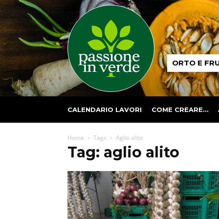
Passione
ORTO E FR
in
verde
CALENDARIO LAVORI
COME CREARE…
Home
Tags
Aglio alito
Tag: aglio alito