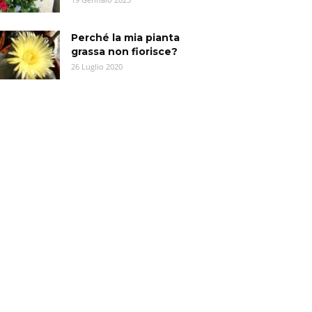
Perché la mia pianta
grassa non fiorisce?
26 Luglio 2020