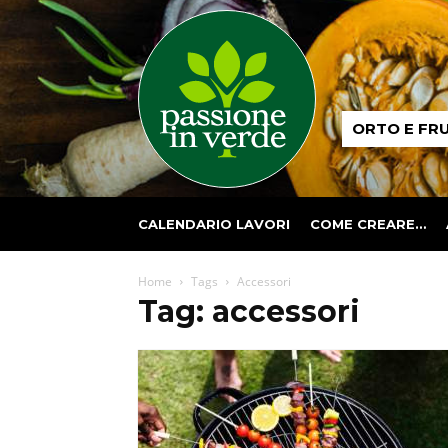
Passione
ORTO E FR
in
verde
CALENDARIO LAVORI
COME CREARE…
Home
Tags
Accessori
Tag: accessori