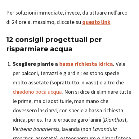
Per soluzioni immediate, invece, da attuare nell’arco
di 24 ore al massimo, cliccate su
questo link
.
12 consigli progettuali per
risparmiare acqua
Scegliere piante a
bassa richiesta idrica
.
Vale
per balconi, terrazzi e giardini: esistono specie
molto assetate (soprattutto in vaso) e altre che
chiedono poca acqua
. Non si dice di eliminare tutte
le prime, ma di sostituirle, man mano che
dovessero lasciarvi, con specie a bassa richiesta
idrica, per es. tra le erbacee garofanini (
Dianthus
),
Verbena bonariensis
, lavanda (non
Lavandula
stoechas
, assetata), osteospermum o dimorfoteca,