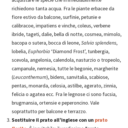
richiedono tanta acqua. Fra le piante erbacee da
fiore estivo da balcone, surfinie, petunie e
calibracoe, impatiens e vinche, coleus, verbene
ibride, tageti, dalie, bella di notte, cosmea, mimolo,
bacopa o sutera, bocca di leone,
Salvia splendens
,
lobelia,
Euphorbia
‘Diamond Frost’, tunbergia,
scevola, angelonia, calendola, nasturzio o tropeolo,
campanule, nemesia, tutte le begonie, margherite
(
Leucanthemum
), bidens, sanvitalia, scabiose,
pentas, monarda, celosia, astilbe, agerato, zinnia,
felicia o agatea ecc. Fra le legnose ci sono fucsia,
brugmansia, ortensie e peperoncino. Vale
soprattutto per balcone e terrazzo.
Sostituire il prato all’inglese con un
prato