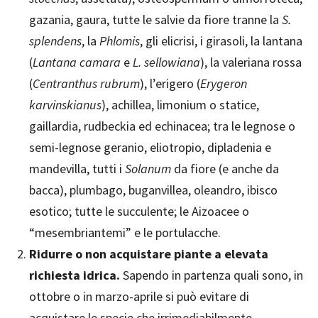
gazania, gaura, tutte le salvie da fiore tranne la
S.
splendens
, la
Phlomis
, gli elicrisi, i girasoli, la lantana
(
Lantana camara
e
L. sellowiana
), la valeriana rossa
(
Centranthus rubrum
), l’erigero (
Erygeron
karvinskianus
), achillea, limonium o statice,
gaillardia, rudbeckia ed echinacea; tra le legnose o
semi-legnose geranio, eliotropio, dipladenia e
mandevilla, tutti i
Solanum
da fiore (e anche da
bacca), plumbago, buganvillea, oleandro, ibisco
esotico; tutte le succulente; le Aizoacee o
“mesembriantemi” e le portulacche.
Ridurre o non acquistare piante a elevata
richiesta idrica.
Sapendo in partenza quali sono, in
ottobre o in marzo-aprile si può evitare di
acquistare le specie che irrimediabilmente