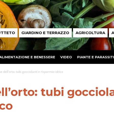
UTTETO
GIARDINO E TERRAZZO
AGRICOLTURA
A
ALIMENTAZIONE E BENESSERE
VIDEO
PIANTE E PARASSITI
ne dell’orto: tubi gocciolanti e risparmio idrico
ll’orto: tubi gocciol
ico