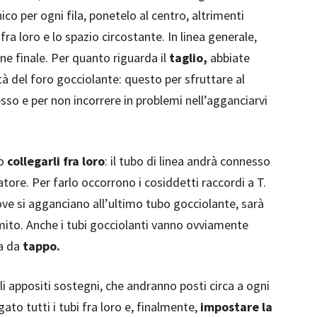
ico per ogni fila, ponetelo al centro, altrimenti
ra loro e lo spazio circostante. In linea generale,
ne finale. Per quanto riguarda il
taglio,
abbiate
tà del foro gocciolante: questo per sfruttare al
sso e per non incorrere in problemi nell’agganciarvi
io
collegarli fra loro
: il tubo di linea andrà connesso
atore. Per farlo occorrono i cosiddetti raccordi a T.
dove si agganciano all’ultimo tubo gocciolante, sarà
ito. Anche i tubi gocciolanti vanno ovviamente
ia da
tappo.
 appositi sostegni, che andranno posti circa a ogni
gato tutti i tubi fra loro e, finalmente,
impostare la