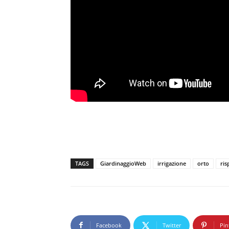
TAGS
GiardinaggioWeb
irrigazione
orto
ris
Facebook
Twitter
Pin