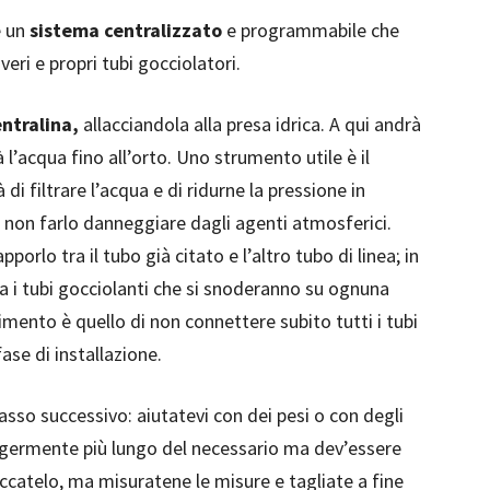
e un
sistema centralizzato
e programmabile che
 veri e propri tubi gocciolatori.
ntralina,
allacciandola alla presa idrica. A qui andrà
 l’acqua fino all’orto. Uno strumento utile è il
 filtrare l’acqua e di ridurne la pressione in
a non farlo danneggiare dagli agenti atmosferici.
porlo tra il tubo già citato e l’altro tubo di linea; in
a i tubi gocciolanti che si snoderanno su ognuna
imento è quello di non connettere subito tutti i tubi
fase di installazione.
passo successivo: aiutatevi con dei pesi o con degli
leggermente più lungo del necessario ma dev’essere
catelo, ma misuratene le misure e tagliate a fine