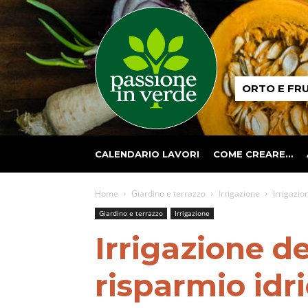
Passione
ORTO E FR
in
verde
CALENDARIO LAVORI
COME CREARE…
Home
Giardino e terrazzo
Irrigazione
Irrigazio
Giardino e terrazzo
Irrigazione
Irrigazione de
risparmio idr