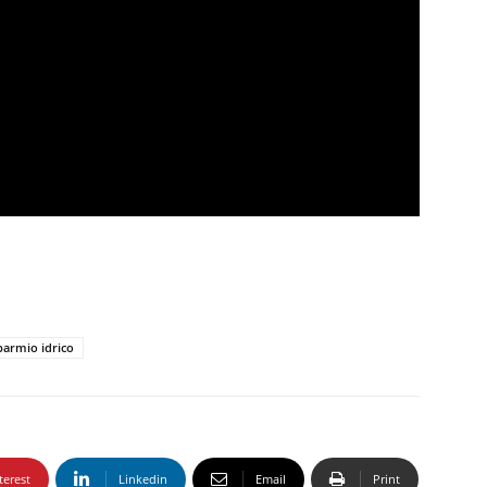
parmio idrico
terest
Linkedin
Email
Print