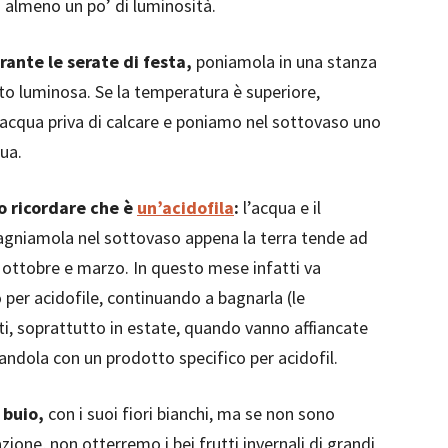
i almeno un po’ di luminosità.
rante le serate di festa,
poniamola in una stanza
to luminosa. Se la temperatura è superiore,
 acqua priva di calcare e poniamo nel sottovaso uno
ua.
o ricordare che è
un’acidofila
:
l’acqua e il
Bagniamola nel sottovaso appena la terra tende ad
 ottobre e marzo. In questo mese infatti va
o per acidofile, continuando a bagnarla (le
nti, soprattutto in estate, quando vanno affiancate
andola con un prodotto specifico per acidofil.
l buio,
con i suoi fiori bianchi, ma se non sono
zione, non otterremo i bei frutti invernali di grandi