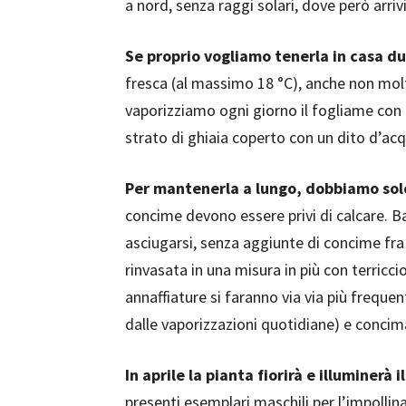
a nord, senza raggi solari, dove però arriv
Se proprio vogliamo tenerla in casa du
fresca (al massimo 18 °C), anche non mol
vaporizziamo ogni giorno il fogliame con
strato di ghiaia coperto con un dito d’acq
Per mantenerla a lungo, dobbiamo sol
concime devono essere privi di calcare. 
asciugarsi, senza aggiunte di concime fra
rinvasata in una misura in più con terricci
annaffiature si faranno via via più freque
dalle vaporizzazioni quotidiane) e concim
In aprile la pianta fiorirà e illuminerà i
presenti esemplari maschili per l’impollina