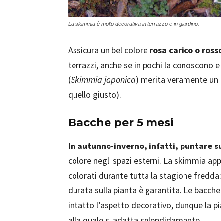
La skimmia è molto decorativa in terrazzo e in giardino.
Assicura un bel colore
rosa carico o ros
terrazzi, anche se in pochi la conoscono 
(
Skimmia japonica
) merita veramente un p
quello giusto).
Bacche per 5 mesi
In autunno-inverno, infatti, puntare s
colore negli spazi esterni. La skimmia app
colorati durante tutta la stagione fredda
durata sulla pianta è garantita. Le bacch
intatto l’aspetto decorativo, dunque la pi
alla quale si adatta splendidamente.