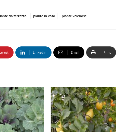
iante da terrazzo
piante in vaso
piante velenose
terest
Linkedin
Email
Print