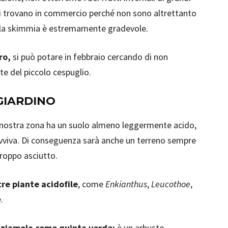
 si trovano in commercio perché non sono altrettanto
della skimmia è estremamente gradevole.
ro,
si può potare in febbraio cercando di non
e del piccolo cespuglio.
 GIARDINO
 nostra zona ha un suolo almeno leggermente acido,
avviva. Di conseguenza sarà anche un terreno sempre
roppo asciutto.
tre piante acidofile
, come
Enkianthus
,
Leucothoe
,
.
lizziamola come quinta verde:
è un arbusto