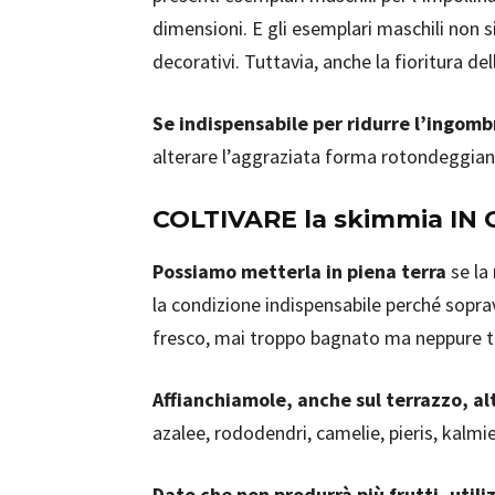
dimensioni. E gli esemplari maschili non
decorativi. Tuttavia, anche la fioritura 
Se indispensabile per ridurre l’ingomb
alterare l’aggraziata forma rotondeggiant
COLTIVARE la skimmia IN
Possiamo metterla in piena terra
se la
la condizione indispensabile perché sopr
fresco, mai troppo bagnato ma neppure t
Affianchiamole, anche sul terrazzo, al
azalee, rododendri, camelie, pieris, kalmie
Dato che non produrrà più frutti, uti