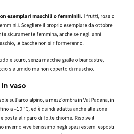
con esemplari maschili o femminili.
I frutti, rosa o
femminili. Scegliere il proprio esemplare da ottobre
nta sicuramente femmina, anche se negli anni
aschio, le bacche non si riformeranno.
cido e scuro, senza macchie gialle o biancastre,
riccio sia umido ma non coperto di muschio.
 in vaso
sole sull’arco alpino, a mezz’ombra in Val Padana, in
fino a –10 °C, ed è quindi adatta anche alle zone
 posta al riparo di folte chiome. Risolve il
o inverno vive benissimo negli spazi esterni esposti