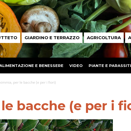
UTTETO
GIARDINO E TERRAZZO
AGRICOLTURA
A
ALIMENTAZIONE E BENESSERE
VIDEO
PIANTE E PARASSITI
kimmia, per le bacche (e per i fiori)
e bacche (e per i fio