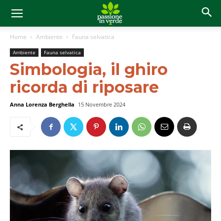
Home
Ambiente
Fauna selvatica
Ambiente
Fauna selvatica
Simbologia, il ghiro
ricorda di riposare
Anna Lorenza Berghella
15 Novembre 2024