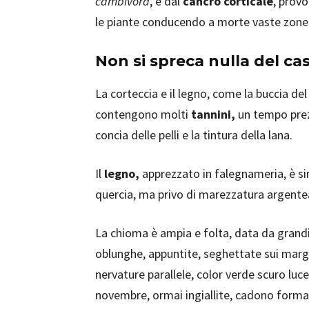
cambivora
, e dal
cancro corticale
, prov
le piante conducendo a morte vaste zone 
Non si spreca nulla del c
La corteccia e il legno, come la buccia del
contengono molti
tannini,
un tempo prezi
concia delle pelli e la tintura della lana.
Il
legno,
apprezzato in falegnameria, è sim
quercia, ma privo di marezzatura argente
La chioma è ampia e folta, data da grand
oblunghe, appuntite, seghettate sui margi
nervature parallele, color verde scuro luce
novembre, ormai ingiallite, cadono form