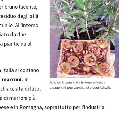
or bruno lucente,
esiduo degli stili
nile. All'interno
niato da due
a pianticina al
 Italia si contano
i
marroni.
In
Avendo lo spazio e il terreno adatto, il
hiacciata di lato,
castagno è una pianta molto consigliabile.
à di marroni più
neese e in Romagna, soprattutto per l'industria