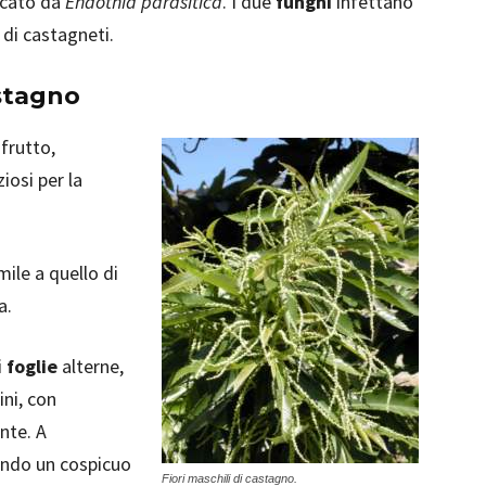
ocato da
Endothia parasitica
. I due
funghi
infettano
di castagneti.
astagno
 frutto,
osi per la
ile a quello di
a.
i
foglie
alterne,
ni, con
nte. A
ando un cospicuo
Fiori maschili di castagno.