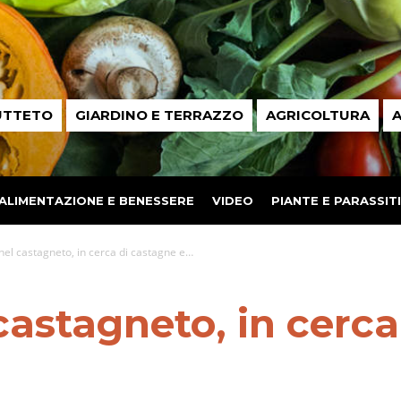
UTTETO
GIARDINO E TERRAZZO
AGRICOLTURA
A
ALIMENTAZIONE E BENESSERE
VIDEO
PIANTE E PARASSITI
nel castagneto, in cerca di castagne e…
castagneto, in cerca