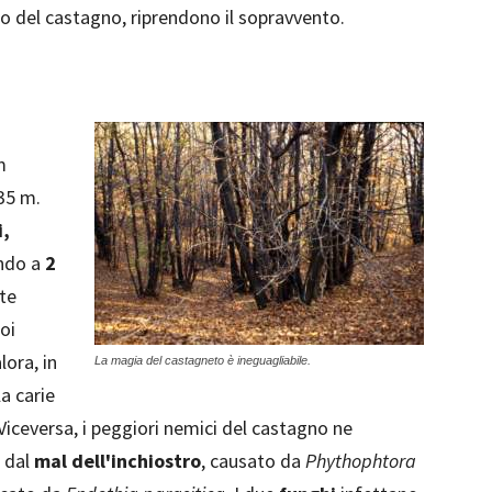
o del castagno, riprendono il sopravvento.
m
-35 m.
i,
ando a
2
nte
poi
lora, in
La magia del castagneto è ineguagliabile.
la carie
 Viceversa, i peggiori nemici del castagno ne
e dal
mal dell'inchiostro
, causato da
Phythophtora