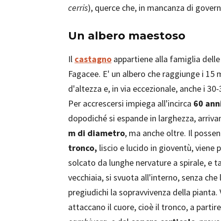
cerris
), querce che, in mancanza di govern
Un albero maestoso
Il
castagno
appartiene alla famiglia delle
Fagacee. E' un albero che raggiunge i 15 
d'altezza e, in via eccezionale, anche i 30
Per accrescersi impiega all'incirca
60 ann
dopodiché si espande in larghezza, arriv
m di diametro
, ma anche oltre. Il posse
tronco,
liscio e lucido in gioventù, viene 
solcato da lunghe nervature a spirale, e ta
vecchiaia, si svuota all'interno, senza che 
pregiudichi la sopravvivenza della pianta.
attaccano il cuore, cioè il tronco, a partir