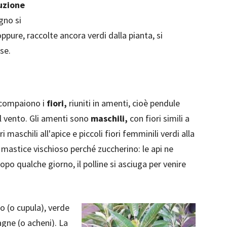
uzione
agno si
ppure, raccolte ancora verdi dalla pianta, si
se.
, compaiono i
fiori,
riuniti in amenti, cioè pendule
al vento. Gli amenti sono
maschili,
con fiori simili a
i maschili all'apice e piccoli fiori femminili verdi alla
di mastice vischioso perché zuccherino: le api ne
Dopo qualche giorno, il polline si asciuga per venire
io (o cupula), verde
agne (o acheni). La