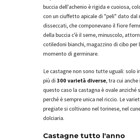
buccia dell'achenio è rigida e cuoiosa, col
con un ciuffetto apicale di "peli" dato dal r
disseccati, che componevano il fiore femmi
della buccia c'è il seme, minuscolo, attor
cotiledoni bianchi, magazzino di cibo per l
momento di germinare.
Le castagne non sono tutte uguali: solo in
più di
300 varietà diverse
, tra cui anche 
questo caso la castagna è ovale anziché sc
perché è sempre unica nel riccio. Le variet
pregiate si coltivano nel torinese, nel cu
dolciaria.
Castagne tutto l'anno