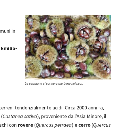
muni in
 Emilia-
e
Le castagne si conservano bene nei ricci.
e
rreni tendenzialmente acidi. Circa 2000 anni fa,
 (
Castanea sativa
), proveniente dall'Asia Minore, il
schi con
rovere
(
Quercus petraea
) e
cerro
(
Quercus