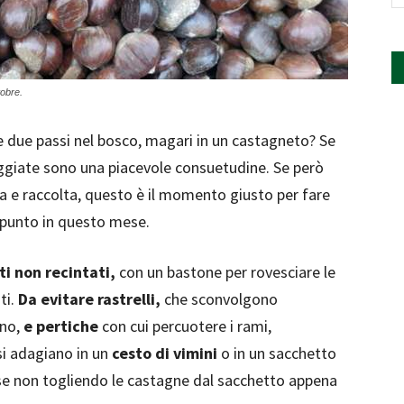
tobre.
e due passi nel bosco, magari in un castagneto? Se
eggiate sono una piacevole consuetudine. Se però
ca e raccolta, questo è il momento giusto per fare
punto in questo mese.
i non recintati,
con un bastone per rovesciare le
ti.
Da evitare rastrelli,
che sconvolgono
eno,
e pertiche
con cui percuotere i rami,
i adagiano in un
cesto di vimini
o in un sacchetto
, se non togliendo le castagne dal sacchetto appena