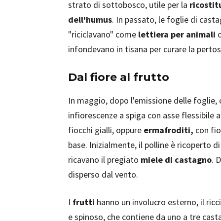
strato di sottobosco, utile per la
ricostit
dell'humus
. In passato, le foglie di cast
"riciclavano" come
lettiera per animali
o
infondevano in tisana per curare la pertos
Dal fiore al frutto
In maggio, dopo l'emissione delle foglie
infiorescenze a spiga con asse flessibile 
fiocchi gialli, oppure
ermafroditi,
con fior
base. Inizialmente, il polline è ricoperto 
ricavano il pregiato
miele di castagno
. 
disperso dal vento.
I
frutti
hanno un involucro esterno, il ricc
e spinoso, che contiene da uno a tre cast