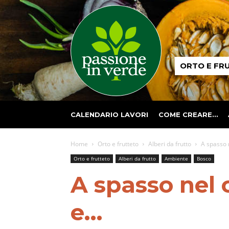
Passione
ORTO E FR
in
verde
CALENDARIO LAVORI
COME CREARE…
Home
Orto e frutteto
Alberi da frutto
A spasso 
Orto e frutteto
Alberi da frutto
Ambiente
Bosco
A spasso nel 
e…