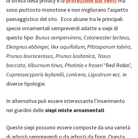
la difesa della privacy e la
protezione dai venti
ma
sono piuttosto monotone e non migliorano l’aspetto
paesaggistico del sito. Ecco alcune tra le principali
specie ornamentali sempreverdi adatte a siepi di
questo tipo:
Buxus sempervirens, Cotoneaster lacteus,
Eleagnus ebbingei, Ilex aquifolium, Pittosporum tobira,
Prunus laurocerasus, Prunus lusitanica, Taxus
baccata, Viburnum tinus, Photinia x fraseri
‘Red Robin’,
Cupressocyparis leylandii, Lonicera, Ligustrum
ecc. in
diverse tipologie.
In alternativa può essere interessante l’inserimento
nei giardini delle
siepi miste ornamentali
.
Queste siepi possono essere composte da una varietà
di arbusti sempreverdi o da arbusti da fiore. Questa