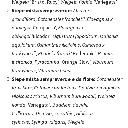
Weigela
‘Bristol Ruby’,
Weigela florida
‘Variegata’.
Siepe mista sempreverde:
Abelia x
grandiflora
,
Cotoneaster franchetii
,
Elaeagnus x
ebbingei
‘Compacta’,
Elaeagnus x
ebbingei
‘Eleador’,
Ligustrum japonicum
,
Mahonia
aquifolium
,
Osmanthus ilicifolius
,
Osmarea x
burkwoodii
,
Photinia fraseri
‘Red Robin’,
Prunus
lusitanica
,
Pyracantha
‘Orange Glow’,
Viburnum
burkwoodii
,
Viburnum tinus
.
Siepe mista sempreverde e da fiore:
Cotoneaster
franchetii, Cotoneaster lacteus, Deutzia x magnifica,
Hibiscus syriacus,
Viburnum burkwoodii,
Weigela
florida
‘Variegata’
, Buddleia davidii
,
Callicarpa
,
Deutzia
,
Forsythia
,
Hibiscus
syriacus
,
Syringa vulgaris
,
Weigela
.