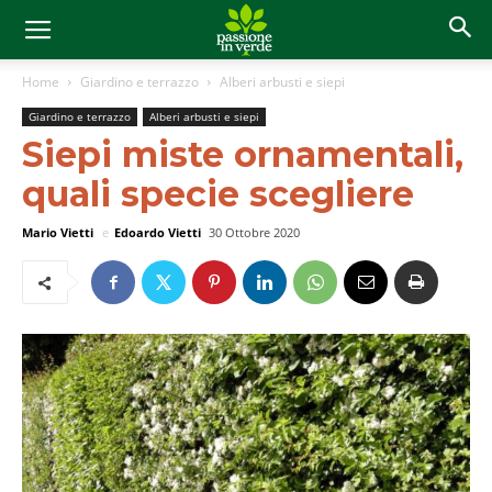
Home
Giardino e terrazzo
Alberi arbusti e siepi
Giardino e terrazzo
Alberi arbusti e siepi
Siepi miste ornamentali,
quali specie scegliere
Mario Vietti
e
Edoardo Vietti
30 Ottobre 2020