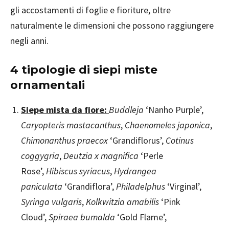
gli accostamenti di foglie e fioriture, oltre
naturalmente le dimensioni che possono raggiungere
negli anni.
4 tipologie di siepi miste
ornamentali
Siepe mista da fiore:
Buddleja
‘Nanho Purple’,
Caryopteris mastacanthus
,
Chaenomeles japonica
,
Chimonanthus praecox
‘Grandiflorus’,
Cotinus
coggygria
,
Deutzia x magnifica
‘Perle
Rose’,
Hibiscus syriacus
,
Hydrangea
paniculata
‘Grandiflora’,
Philadelphus
‘Virginal’,
Syringa vulgaris
,
Kolkwitzia amabilis
‘Pink
Cloud’,
Spiraea bumalda
‘Gold Flame’,