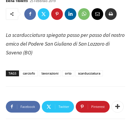
Elena Tibiletti
25 Febbraio 2019
La scarducciatura spiegata passo per passo dal nostro
amico del Podere San Giuliano di San Lazzaro di
Savena (BO)
TAGS
carciofo
lavorazioni
orto
scarducciatura
Facebook
Twitter
Pinterest