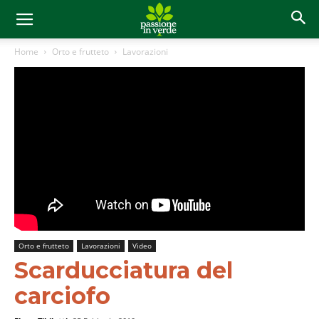
Home
Orto e frutteto
Lavorazioni
Orto e frutteto
Lavorazioni
Video
Scarducciatura del
carciofo