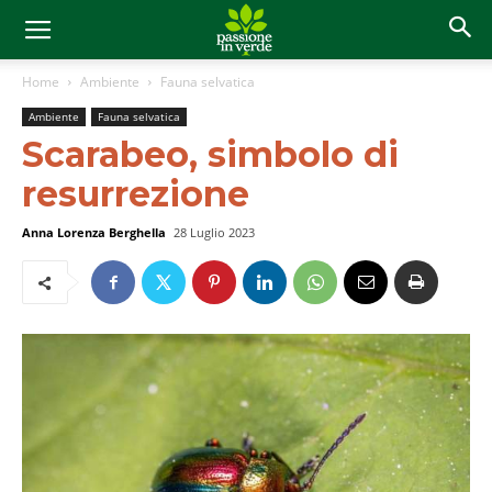
Home
Ambiente
Fauna selvatica
Ambiente
Fauna selvatica
Scarabeo, simbolo di
resurrezione
Anna Lorenza Berghella
28 Luglio 2023