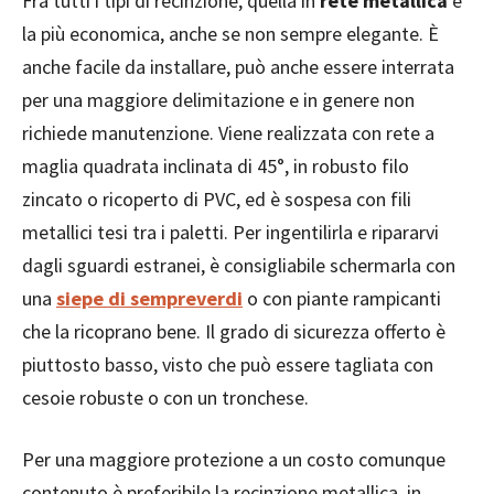
Fra tutti i tipi di recinzione, quella in
rete metallica
è
la più economica, anche se non sempre elegante. È
anche facile da installare, può anche essere interrata
per una maggiore delimitazione e in genere non
richiede manutenzione. Viene realizzata con rete a
maglia quadrata inclinata di 45°, in robusto filo
zincato o ricoperto di PVC, ed è sospesa con fili
metallici tesi tra i paletti. Per ingentilirla e ripararvi
dagli sguardi estranei, è consigliabile schermarla con
una
siepe di sempreverdi
o con piante rampicanti
che la ricoprano bene. Il grado di sicurezza offerto è
piuttosto basso, visto che può essere tagliata con
cesoie robuste o con un tronchese.
Per una maggiore protezione a un costo comunque
contenuto è preferibile la recinzione metallica, in