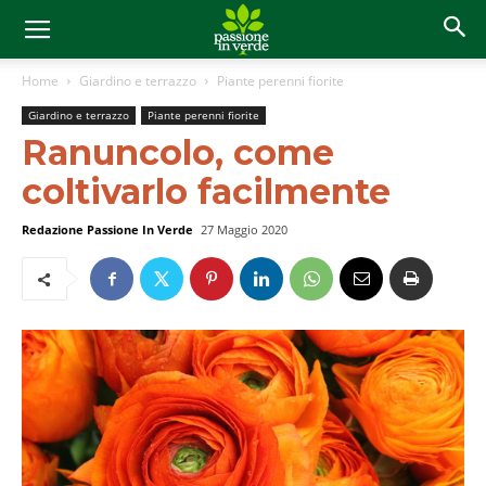
Home
Giardino e terrazzo
Piante perenni fiorite
Giardino e terrazzo
Piante perenni fiorite
Ranuncolo, come
coltivarlo facilmente
Redazione Passione In Verde
27 Maggio 2020