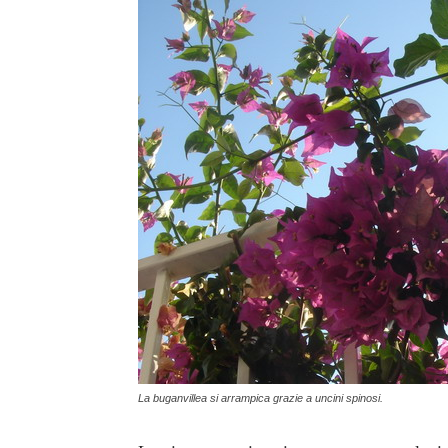
La buganvillea si arrampica grazie a uncini spinosi.