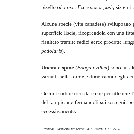
pisello odoroso,
Eccremocarpus
), sistemi 
Alcune specie (vite canadese) sviluppano
superficie liscia, ricoprendola con una fitt
risultato tramite radici aeree prodotte lung
petiolaris
).
Uncini e spine
(
Bougainvillea
) sono un a
varianti nelle forme e dimensioni degli acul
Occorre infine ricordare che per ottenere l
del rampicante fermandoli sui sostegni, p
eccessivamente.
(tratta da "Rampicanti per l'estate", di L. Ferrari, n.7-8, 2010)