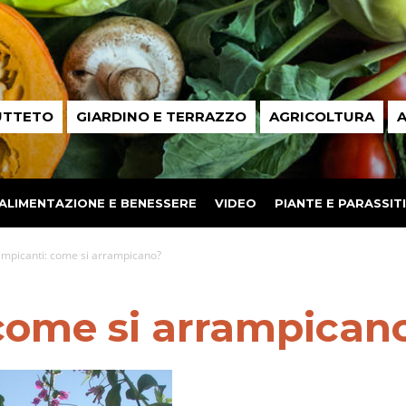
UTTETO
GIARDINO E TERRAZZO
AGRICOLTURA
A
ALIMENTAZIONE E BENESSERE
VIDEO
PIANTE E PARASSITI
mpicanti: come si arrampicano?
come si arrampican