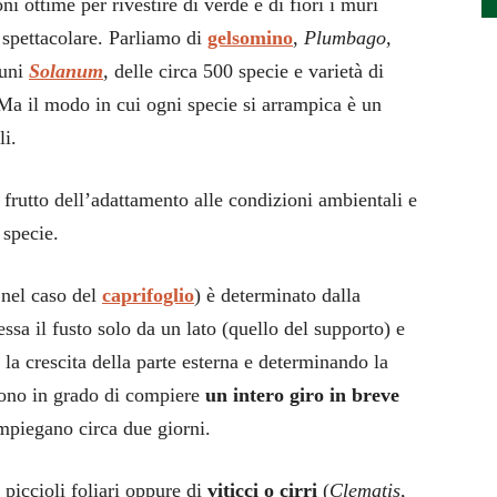
i ottime per rivestire di verde e di fiori i muri
 spettacolare. Parliamo di
gelsomino
,
Plumbago,
cuni
Solanum
,
delle circa 500 specie e varietà di
a il modo in cui ogni specie si arrampica è un
li.
 frutto dell’adattamento alle condizioni ambientali e
 specie.
 nel caso del
caprifoglio
) è determinato dalla
ressa il fusto solo da un lato (quello del supporto) e
 la crescita della parte esterna e determinando la
sono in grado di compiere
un intero giro in breve
impiegano circa due giorni.
piccioli foliari oppure di
viticci o cirri
(
Clematis
,