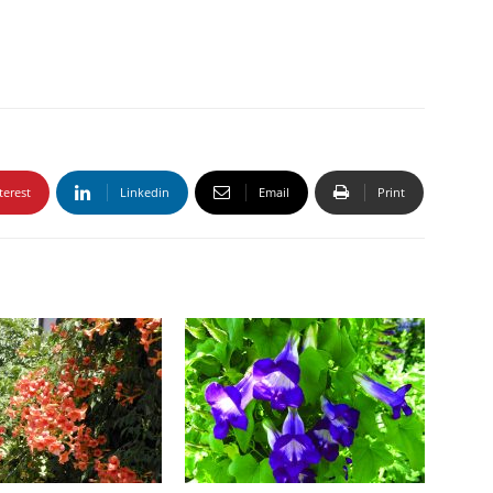
terest
Linkedin
Email
Print