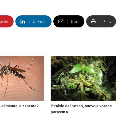
terest
Linkedin
Email
Print
 eliminare le zanzare?
Piralide del bosso, nuovo e vorace
parassita