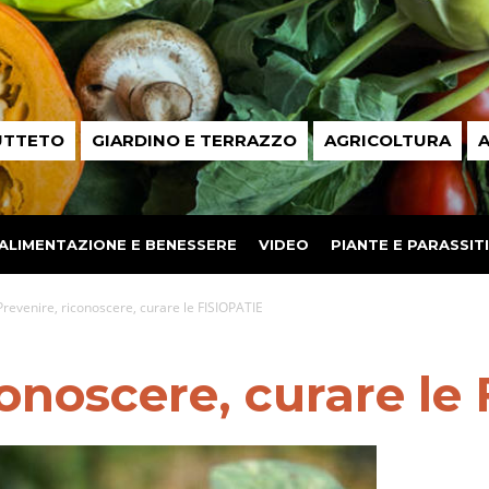
UTTETO
GIARDINO E TERRAZZO
AGRICOLTURA
A
ALIMENTAZIONE E BENESSERE
VIDEO
PIANTE E PARASSITI
Prevenire, riconoscere, curare le FISIOPATIE
conoscere, curare le