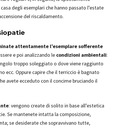
 in casa degli esemplari che hanno passato l’estate
riaccensione del riscaldamento.
siopatie
inate attentamente l’esemplare sofferente
ssere e poi analizzando le
condizioni ambientali
:
 angolo troppo soleggiato o dove viene raggiunto
no ecc. Oppure capire che il terriccio è bagnato
e avete ecceduto con il concime bruciando il
ante
: vengono create di solito in base all’estetica
ecie. Se mantenete intatta la composizione,
nta; se desiderate che sopravvivano tutte,