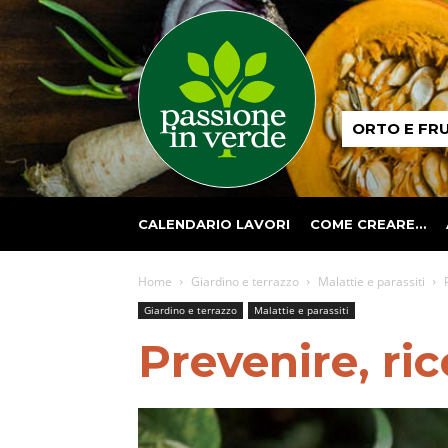
Passione
ORTO E FR
in
verde
CALENDARIO LAVORI
COME CREARE…
Home
Giardino e terrazzo
Malattie e parassiti
Giardino e terrazzo
Malattie e parassiti
Prevenire, ri