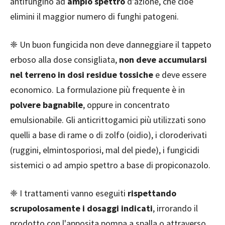
antifungino ad
ampio spettro
d'azione, che cioè
elimini il maggior numero di funghi patogeni.
❈ Un buon fungicida non deve danneggiare il tappeto
erboso alla dose consigliata,
non deve accumularsi
nel terreno in dosi residue tossiche
e deve essere
economico. La formulazione più frequente è in
polvere bagnabile
, oppure in concentrato
emulsionabile. Gli anticrittogamici più utilizzati sono
quelli a base di rame o di zolfo (oidio), i cloroderivati
(ruggini, elmintosporiosi, mal del piede), i fungicidi
sistemici o ad ampio spettro a base di propiconazolo.
❈ I trattamenti vanno eseguiti
rispettando
scrupolosamente i dosaggi indicati
, irrorando il
prodotto con l'apposita pompa a spalla o attraverso