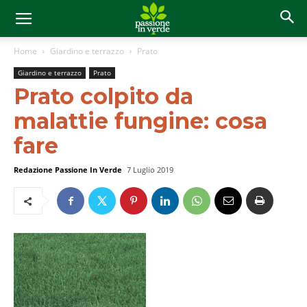
Home
Giardino e terrazzo
Prato
Giardino e terrazzo
Prato
Prato colpito da
malattie fungine: cosa
fare
Redazione Passione In Verde
7 Luglio 2019