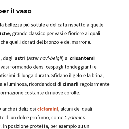
er il vaso
la bellezza più sottile e delicata rispetto a quelle
iche
, grande classico per vasi e fioriere ai quali
anche quelli dorati del bronzo e del marrone.
o, dagli
astri
(
Aster novi-belgii
) ai
crisantemi
i vasi formando densi cespugli tondeggianti e
ssimi di lunga durata. Sfidano il gelo e la brina,
ata e luminosa, ricordandosi di
cimarli
regolarmente
 formazione costante di nuove corolle.
 anche i deliziosi
ciclamini
, alcuni dei quali
nte di un dolce profumo, come
Cyclamen
m
. In posizione protetta, per esempio su un