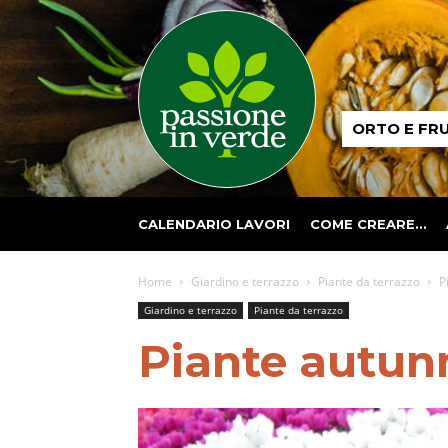
Passione
ORTO E FR
in
verde
CALENDARIO LAVORI
COME CREARE…
Home
Giardino e terrazzo
Piante da terrazzo
P
Giardino e terrazzo
Piante da terrazzo
Piante autunn