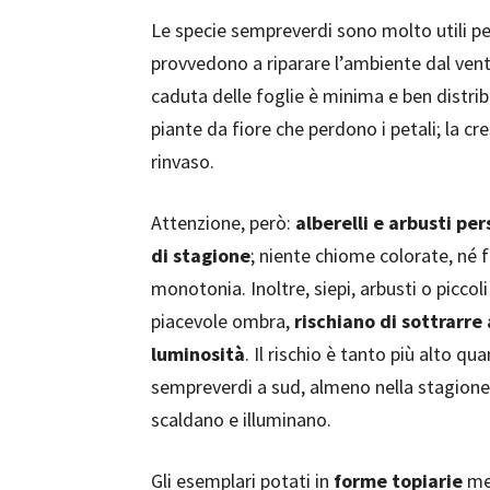
Le specie sempreverdi sono molto utili p
provvedono a riparare l’ambiente dal ven
caduta delle foglie è minima e ben distribu
piante da fiore che perdono i petali; la cr
rinvaso.
Attenzione, però:
alberelli e arbusti pe
di stagione
; niente chiome colorate, né f
monotonia. Inoltre, siepi, arbusti o piccol
piacevole ombra,
rischiano di sottrarre
luminosità
. Il rischio è tanto più alto q
sempreverdi a sud, almeno nella stagione i
scaldano e illuminano.
Gli esemplari potati in
forme topiarie
mer