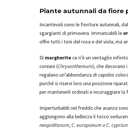
Piante autunnali da fiore p
Incantevoli sono le fioriture autunnali, dal
sgargianti di primavera. Immancabili le
er
offre tutti i toni del rosa e del viola, ma 
Di
margherite
ce n’è un ventaglio infinit
coreani (
Chrysanthemum
), che decorano 
regalano un’abbondanza di capolini colorati
purché si riservi loro una posizione ripar
per mantenerli ordinati e incoraggiare la
Imperturbabili nel freddo che avanza sono
aggiungono alla bellezza il tocco seduce
neapolitanum
,
C. europaeum o C. cypriu