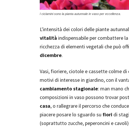
I ciclamini sono la pianta autunnale in vaso per eccellenza.
L'intensità dei colori delle piante autunna
vitalità
indispensabile per combattere la
ricchezza di elementi vegetali che può of
dicembre
.
Vasi, fioriere, ciotole e cassette colme di
motivi di interesse in giardino, con il van
cambiamento stagionale
: man mano che
composizioni in vaso possono trovar pos
casa
, o rallegrare il percorso che conduc
piacere posare lo sguardo su
fiori
di stag
(soprattutto zucche, peperoncini e cavoli)