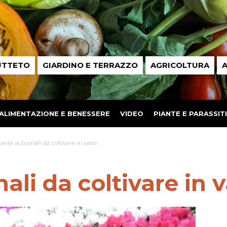
UTTETO
GIARDINO E TERRAZZO
AGRICOLTURA
A
ALIMENTAZIONE E BENESSERE
VIDEO
PIANTE E PARASSITI
iante autunnali da coltivare in vaso
ali da coltivare in 