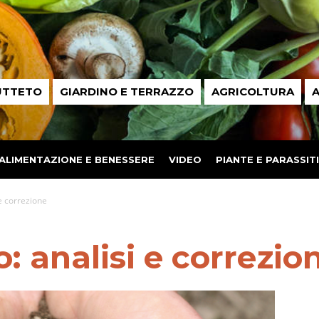
UTTETO
GIARDINO E TERRAZZO
AGRICOLTURA
A
ALIMENTAZIONE E BENESSERE
VIDEO
PIANTE E PARASSITI
 e correzione
: analisi e correzio