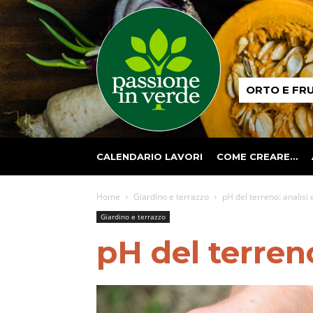
Passione
ORTO E FR
in
verde
CALENDARIO LAVORI
COME CREARE…
Home
Giardino e terrazzo
pH del terreno: analisi
Giardino e terrazzo
pH del terreno