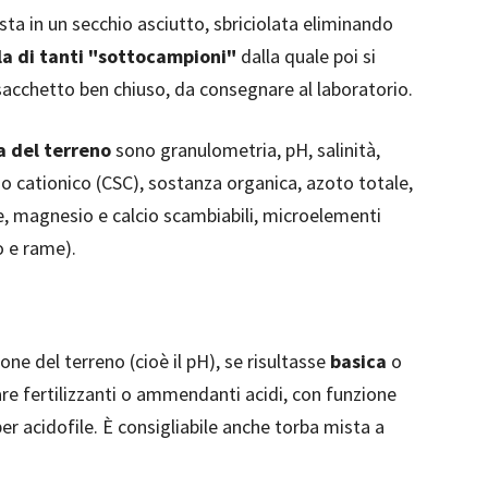
osta in un secchio asciutto, sbriciolata eliminando
la di tanti "sottocampioni"
dalla quale poi si
 sacchetto ben chiuso, da consegnare al laboratorio.
a del terreno
sono granulometria, pH, salinità,
io cationico (CSC), sostanza organica, azoto totale,
e, magnesio e calcio scambiabili, microelementi
o e rame).
one del terreno (cioè il pH), se risultasse
basica
o
re fertilizzanti o ammendanti acidi, con funzione
r acidofile. È consigliabile anche torba mista a