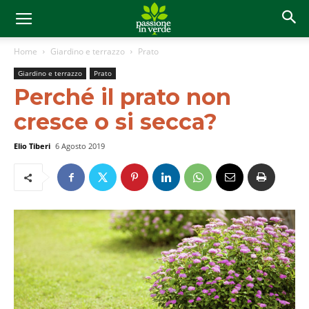
Home
Giardino e terrazzo
Prato
Giardino e terrazzo
Prato
Perché il prato non
cresce o si secca?
Elio Tiberi
6 Agosto 2019