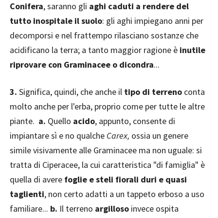
Conifera
, saranno gli
aghi caduti a rendere del
tutto inospitale il suolo
: gli aghi impiegano anni per
decomporsi e nel frattempo rilasciano sostanze che
acidificano la terra; a tanto maggior ragione è
inutile
riprovare con Graminacee o dicondra
...
3.
Significa, quindi, che anche il
tipo di terreno
conta
molto anche per l'erba, proprio come per tutte le altre
piante.
a.
Quello
acido
, appunto, consente di
impiantare sì e no qualche
Carex,
ossia un genere
simile visivamente alle Graminacee ma non uguale: si
tratta di Ciperacee, la cui caratteristica "di famiglia" è
quella di avere
foglie e steli fiorali duri e quasi
taglienti
, non certo adatti a un tappeto erboso a uso
familiare...
b.
Il terreno
argilloso
invece ospita