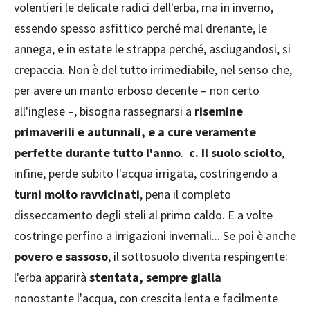
volentieri le delicate radici dell'erba, ma in inverno,
essendo spesso asfittico perché mal drenante, le
annega, e in estate le strappa perché, asciugandosi, si
crepaccia. Non è del tutto irrimediabile, nel senso che,
per avere un manto erboso decente – non certo
all'inglese –, bisogna rassegnarsi a
risemine
primaverili e autunnali, e a cure veramente
perfette durante tutto l'anno
.
c.
Il suolo sciolto
,
infine, perde subito l'acqua irrigata, costringendo a
turni molto ravvicinati
, pena il completo
disseccamento degli steli al primo caldo. E a volte
costringe perfino a irrigazioni invernali... Se poi è anche
povero e sassoso
, il sottosuolo diventa respingente:
l'erba apparirà
stentata, sempre gialla
nonostante l'acqua, con crescita lenta e facilmente