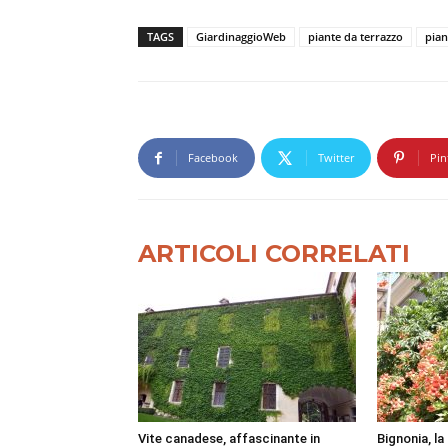
TAGS
GiardinaggioWeb
piante da terrazzo
pian
Facebook
Twitter
Pin
ARTICOLI CORRELATI
Vite canadese, affascinante in
Bignonia, l