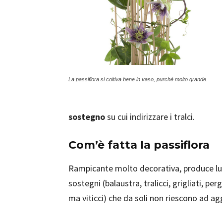
La passiflora si coltiva bene in vaso, purché molto grande.
sostegno
su cui indirizzare i tralci.
Com’è fatta la passiflora
Rampicante molto decorativa, produce l
sostegni (balaustra, tralicci, grigliati, pe
ma viticci) che da soli non riescono ad ag