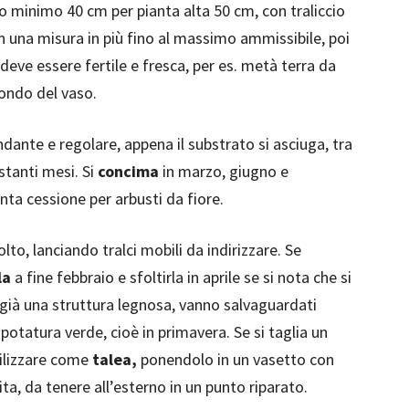
o minimo 40 cm per pianta alta 50 cm, con traliccio
n una misura in più fino al massimo ammissibile, poi
ra deve essere fertile e fresca, per es. metà terra da
ondo del vaso.
dante e regolare, appena il substrato si asciuga, tra
stanti mesi. Si
concima
in marzo, giugno e
ta cessione per arbusti da fiore.
olto, lanciando tralci mobili da indirizzare. Se
la
a fine febbraio e sfoltirla in aprile se si nota che si
già una struttura legnosa, vanno salvaguardati
potatura verde, cioè in primavera. Se si taglia un
utilizzare come
talea,
ponendolo in un vasetto con
, da tenere all’esterno in un punto riparato.