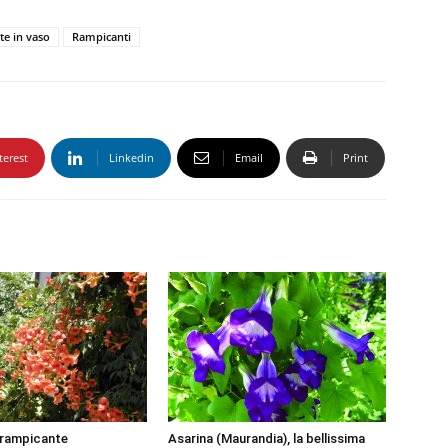
te in vaso
Rampicanti
terest
Linkedin
Email
Print
a rampicante
Asarina (Maurandia), la bellissima