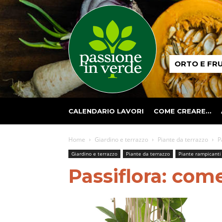
Passione
ORTO E FR
in
verde
CALENDARIO LAVORI
COME CREARE…
Home
Giardino e terrazzo
Piante da terrazzo
P
Giardino e terrazzo
Piante da terrazzo
Piante rampicanti
Passiflora: come