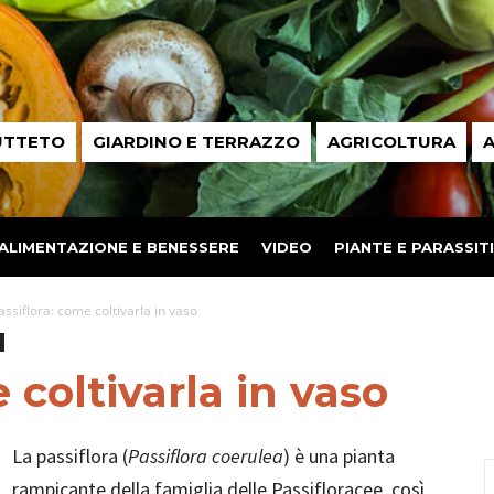
UTTETO
GIARDINO E TERRAZZO
AGRICOLTURA
A
ALIMENTAZIONE E BENESSERE
VIDEO
PIANTE E PARASSITI
assiflora: come coltivarla in vaso
 coltivarla in vaso
La passiflora (
Passiflora coerulea
) è una pianta
rampicante della famiglia delle Passifloracee, così