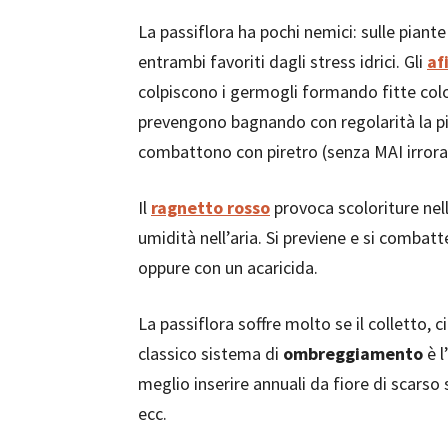
La passiflora ha pochi nemici: sulle piant
entrambi favoriti dagli stress idrici. Gli
af
colpiscono i germogli formando fitte colo
prevengono bagnando con regolarità la pia
combattono con piretro (senza MAI irrorar
Il
ragnetto rosso
provoca scoloriture nell
umidità nell’aria. Si previene e si combat
oppure con un acaricida.
La passiflora soffre molto se il colletto, c
classico sistema di
ombreggiamento
è l
meglio inserire annuali da fiore di scarso
ecc.