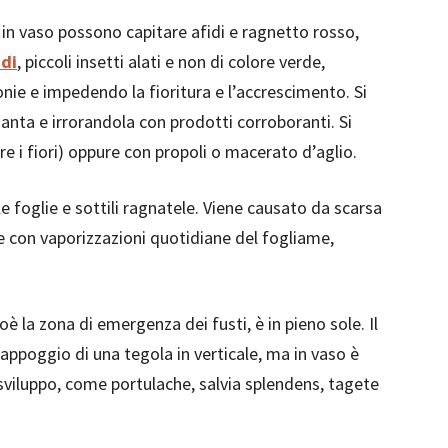
e in vaso possono capitare afidi e ragnetto rosso,
idi
, piccoli insetti alati e non di colore verde,
nie e impedendo la fioritura e l’accrescimento. Si
nta e irrorandola con prodotti corroboranti. Si
e i fiori) oppure con propoli o macerato d’aglio.
e foglie e sottili ragnatele. Viene causato da scarsa
te con vaporizzazioni quotidiane del fogliame,
ioè la zona di emergenza dei fusti, è in pieno sole. Il
’appoggio di una tegola in verticale, ma in vaso è
 sviluppo, come portulache, salvia splendens, tagete