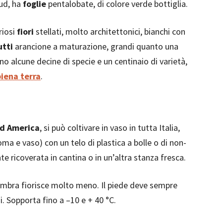
ud, ha
foglie
pentalobate, di colore verde bottiglia.
riosi
fiori
stellati, molto architettonici, bianchi con
utti
arancione a maturazione, grandi quanto una
no alcune decine di specie e un centinaio di varietà,
piena terra
.
d America
, si può coltivare in vaso in tutta Italia,
oma e vaso) con un telo di plastica a bolle o di non-
te ricoverata in cantina o in un’altra stanza fresca.
mbra fiorisce molto meno. Il piede deve sempre
 Sopporta fino a –10 e + 40 °C.