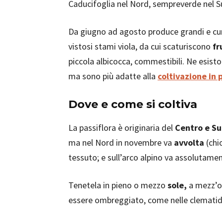
Caducifoglia nel Nord, sempreverde nel S
Da giugno ad agosto produce grandi e cu
vistosi stami viola, da cui scaturiscono
fr
piccola albicocca, commestibili. Ne esisto
ma sono più adatte alla
coltivazione in 
Dove e come si coltiva
La passiflora è originaria del
Centro e Su
ma nel Nord in novembre va
avvolta
(chi
tessuto; e sull’arco alpino va assolutamen
Tenetela in pieno o mezzo
sole,
a mezz’o
essere ombreggiato, come nelle clematidi.