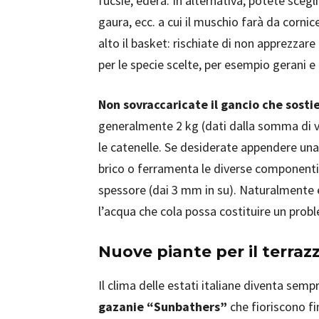
fucsie, edera. In alternativa, potete scegl
gaura, ecc. a cui il muschio farà da corn
alto il basket: rischiate di non apprezzare
per le specie scelte, per esempio gerani e
Non sovraccaricate il gancio che sostie
generalmente 2 kg (dati dalla somma di va
le catenelle. Se desiderate appendere un
brico o ferramenta le diverse componenti,
spessore (dai 3 mm in su). Naturalmente ev
l’acqua che cola possa costituire un prob
Nuove piante per il terraz
Il clima delle estati italiane diventa semp
gazanie “Sunbathers”
che fioriscono fi