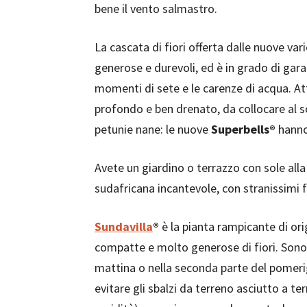
bene il vento salmastro.
La cascata di fiori offerta dalle nuove var
generose e durevoli, ed è in grado di gar
momenti di sete e le carenze di acqua. At
profondo e ben drenato, da collocare al so
petunie nane: le nuove
Superbells®
hanno 
Avete un giardino o terrazzo con sole all
sudafricana incantevole, con stranissimi fio
Sundavilla
®
è la pianta rampicante di ori
compatte e molto generose di fiori. Sono p
mattina o nella seconda parte del pomeri
evitare gli sbalzi da terreno asciutto a 