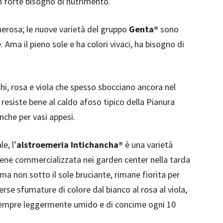
 forte bisogno di nutrimento.
nerosa; le nuove varietà del gruppo
Genta®
sono
Ama il pieno sole e ha colori vivaci, ha bisogno di
hi, rosa e viola che spesso sbocciano ancora nel
resiste bene al caldo afoso tipico della Pianura
nche per vasi appesi.
e, l’
alstroemeria Intichancha®
è una varietà
iene commercializzata nei garden center nella tarda
 ma non sotto il sole bruciante, rimane fiorita per
rse sfumature di colore dal bianco al rosa al viola,
 sempre leggermente umido e di concime ogni 10