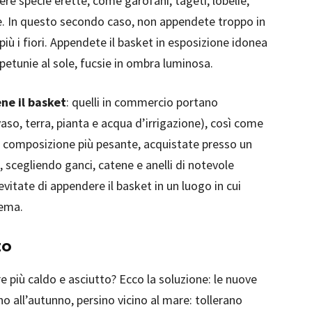
iere specie erette, come garofani, tageti, lobelie,
ice. In questo secondo caso, non appendete troppo in
 più i fiori. Appendete il basket in esposizione idonea
 petunie al sole, fucsie in ombra luminosa.
ne il basket
: quelli in commercio portano
so, terra, pianta e acqua d’irrigazione), così come
a composizione più pesante, acquistate presso un
 scegliendo ganci, catene e anelli di notevole
itate di appendere il basket in un luogo in cui
lema.
zo
re più caldo e asciutto? Ecco la soluzione: le nuove
no all’autunno, persino vicino al mare: tollerano