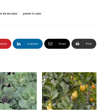
te da terrazzo
piante in vaso
terest
Linkedin
Email
Print