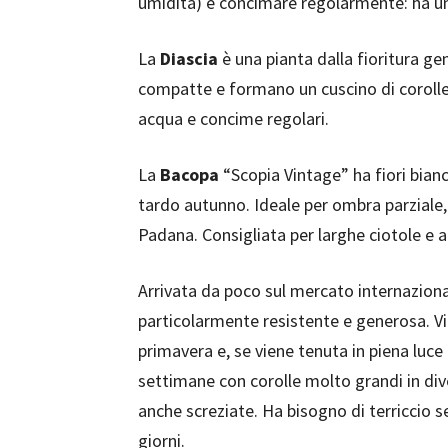
umidità) e concimare regolarmente: ha un
La
Diascia
è una pianta dalla fioritura ge
compatte e formano un cuscino di corolle. 
acqua e concime regolari.
La
Bacopa
“Scopia Vintage” ha fiori bianc
tardo autunno. Ideale per ombra parziale, 
Padana. Consigliata per larghe ciotole e a
Arrivata da poco sul mercato internazional
particolarmente resistente e generosa. V
primavera e, se viene tenuta in piena luce
settimane con corolle molto grandi in dive
anche screziate. Ha bisogno di terriccio
giorni.