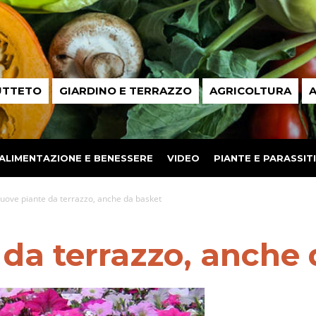
UTTETO
GIARDINO E TERRAZZO
AGRICOLTURA
A
ALIMENTAZIONE E BENESSERE
VIDEO
PIANTE E PARASSITI
uove piante da terrazzo, anche da basket
da terrazzo, anche