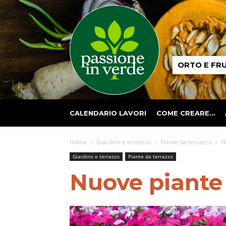
Passione
ORTO E FR
in
verde
CALENDARIO LAVORI
COME CREARE…
Home
Giardino e terrazzo
Piante da terrazzo
N
Giardino e terrazzo
Piante da terrazzo
Nuove piante 