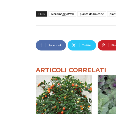
TAGS
GiardinaggioWeb
piante da balcone
pian
Facebook
Twitter
Pin
ARTICOLI CORRELATI