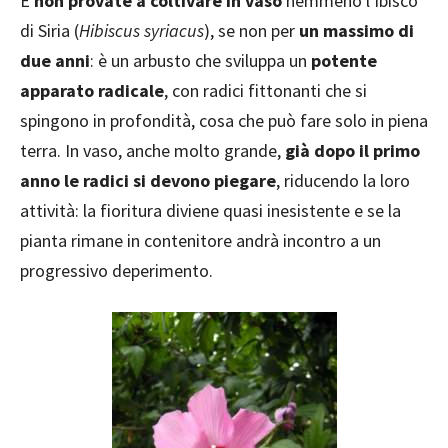
E
non provate a coltivare in vaso
nemmeno l’ibisco
di Siria (
Hibiscus syriacus
), se non per
un massimo di
due anni
: è un arbusto che sviluppa un
potente
apparato radicale
, con radici fittonanti che si
spingono in profondità, cosa che può fare solo in piena
terra. In vaso, anche molto grande,
già dopo il primo
anno le radici si devono piegare
, riducendo la loro
attività: la fioritura diviene quasi inesistente e se la
pianta rimane in contenitore andrà incontro a un
progressivo deperimento.