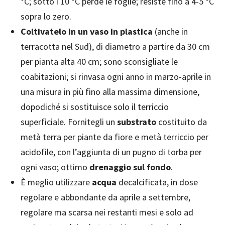
°C; sotto i 10 °C perde le foglie; resiste fino a 4-5 °C
sopra lo zero.
Coltivatelo in un vaso in plastica
(anche in
terracotta nel Sud), di diametro a partire da 30 cm
per pianta alta 40 cm; sono sconsigliate le
coabitazioni; si rinvasa ogni anno in marzo-aprile in
una misura in più fino alla massima dimensione,
dopodiché si sostituisce solo il terriccio
superficiale. Fornitegli un
substrato
costituito da
metà terra per piante da fiore e metà terriccio per
acidofile, con l’aggiunta di un pugno di torba per
ogni vaso; ottimo
drenaggio sul fondo
.
È meglio utilizzare
acqua
decalcificata, in dose
regolare e abbondante da aprile a settembre,
regolare ma scarsa nei restanti mesi e solo ad