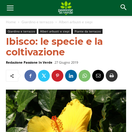
Home
Giardino e terrazzo
Alberi arbusti e siepi
Giardino e terrazzo
Alberi arbusti e siepi
Piante da terrazzo
Ibisco: le specie e la
coltivazione
Redazione Passione In Verde
27 Giugno 2019