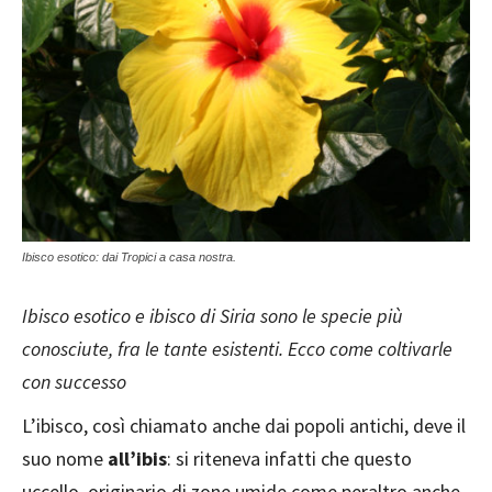
Ibisco esotico: dai Tropici a casa nostra.
Ibisco esotico e ibisco di Siria sono le specie più
conosciute, fra le tante esistenti. Ecco come coltivarle
con successo
L’ibisco, così chiamato anche dai popoli antichi, deve il
suo nome
all’ibis
: si riteneva infatti che questo
uccello, originario di zone umide come peraltro anche