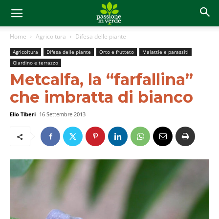
Home
Agricoltura
Difesa delle piante
Agricoltura
Difesa delle piante
Orto e frutteto
Malattie e parassiti
Giardino e terrazzo
Metcalfa, la “farfallina”
che imbratta di bianco
Elio Tiberi
16 Settembre 2013