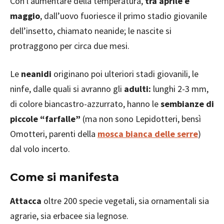
Con l’aumentare della temperatura,
tra aprile e
maggio
, dall’uovo fuoriesce il primo stadio giovanile
dell’insetto, chiamato neanide; le nascite si
protraggono per circa due mesi.
Le
neanidi
originano poi ulteriori stadi giovanili, le
ninfe, dalle quali si avranno gli
adulti:
lunghi 2-3 mm,
di colore biancastro-azzurrato, hanno le
sembianze di
piccole “farfalle”
(ma non sono Lepidotteri, bensì
Omotteri, parenti della
mosca bianca delle serre
)
dal volo incerto.
Come si manifesta
Attacca
oltre 200 specie vegetali, sia ornamentali sia
agrarie, sia erbacee sia legnose.