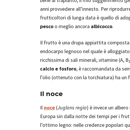
bene al trapianto, il mio suggerimento (pe
anni provvedere all’innesto. Per riprodurr
frutticoltori di lunga data è quello di ad
pesco
o meglio ancora
albicocco
.
Il frutto è una drupa appiattita compos
endocarpo legnoso nel quale è alloggiato
ricchissima di sali minerali, vitamine (A, B
calcio e fosforo
, è raccomandata da semp
l’olio (ottenuto con la torchiatura) ha un
Il noce
Il
noce
(
Juglans regia
) è invece un albero 
Europa sin dalla notte dei tempi per i fru
l’ottimo legno: nelle credenze popolari q