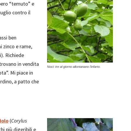
lbero “temuto” e
ruglio contro il
assi ben
mi zinco e rame,
i). Richiede
 trovano in vendita
Noci: tre al giorno allontanano l'infarto.
ota”. Mi piace in
ardino, a patto che
iolo
(
Corylus
hi più digeribili e