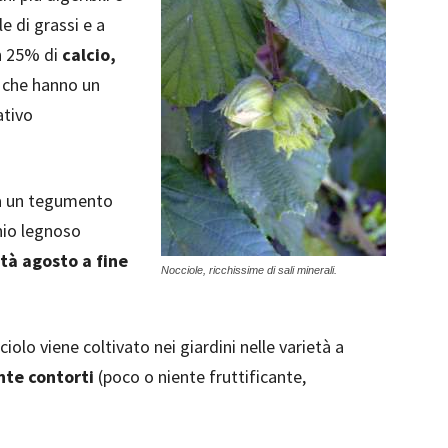
e di grassi e a
n 25% di
calcio,
i che hanno un
ativo
da un tegumento
nio legnoso
à agosto a fine
Nocciole, ricchissime di sali minerali.
ciolo viene coltivato nei giardini nelle varietà a
te contorti
(poco o niente fruttificante,