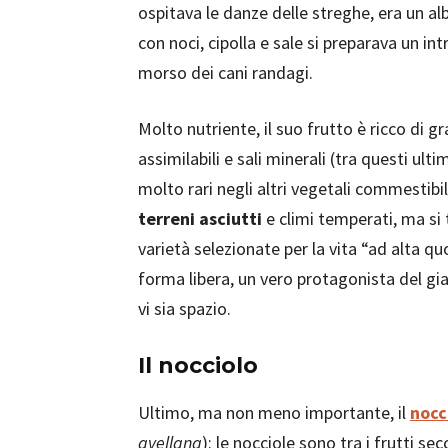
ospitava le danze delle streghe, era un a
con noci, cipolla e sale si preparava un int
morso dei cani randagi.
Molto nutriente, il suo frutto è ricco di gr
assimilabili e sali minerali (tra questi ulti
molto rari negli altri vegetali commestibil
terreni asciutti
e climi temperati, ma si
varietà selezionate per la vita “ad alta qu
forma libera, un vero protagonista del gi
vi sia spazio.
Il nocciolo
Ultimo, ma non meno importante, il
nocc
avellana
): le nocciole sono tra i frutti secc