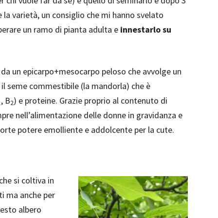
r chi vuole far da sé) è quello di seminarlo e dopo 3
e la varietà, un consiglio che mi hanno svelato
operare un ramo di pianta adulta e
innestarlo su
ta da un epicarpo+mesocarpo peloso che avvolge un
 il seme commestibile (la mandorla) che è
, B
) e proteine. Grazie proprio al contenuto di
1
2
re nell’alimentazione delle donne in gravidanza e
 forte potere emolliente e addolcente per la cute.
che si coltiva in
tti ma anche per
uesto albero