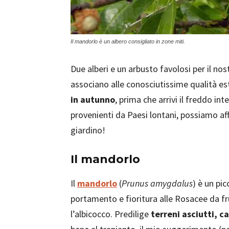
Il mandorlo è un albero consigliato in zone miti.
Due alberi e un arbusto favolosi per il nos
associano alle conosciutissime qualità es
in autunno
, prima che arrivi il freddo int
provenienti da Paesi lontani, possiamo aff
giardino!
Il mandorlo
Il
mandorlo
(
Prunus amygdalus
) è un pi
portamento e fioritura alle Rosacee da fr
l’albicocco. Predilige
terreni asciutti, c