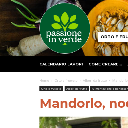
Passione
ORTO E FR
in
verde
CALENDARIO LAVORI
COME CREARE…
Home
Orto e frutteto
Alberi da frutto
Mandorlo, 
Orto e frutteto
Alberi da frutto
Alimentazione e benesser
Mandorlo, noc