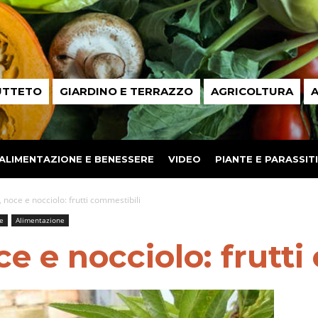
UTTETO
GIARDINO E TERRAZZO
AGRICOLTURA
A
ALIMENTAZIONE E BENESSERE
VIDEO
PIANTE E PARASSITI
noce e nocciolo: frutti commestibili
e
Alimentazione
e e nocciolo: frutti