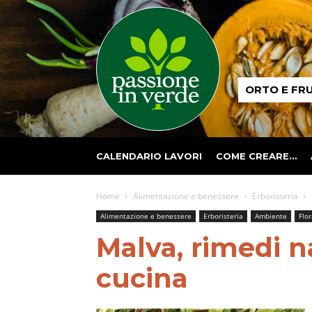
Passione
ORTO E FR
in
verde
CALENDARIO LAVORI
COME CREARE…
Home
Alimentazione e benessere
Erboristeria
Alimentazione e benessere
Erboristeria
Ambiente
Flor
Malva, rimedi na
cucina