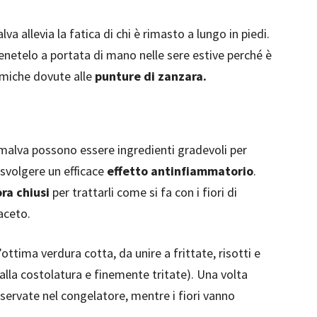
va allevia la fatica di chi è rimasto a lungo in piedi.
 tenetelo a portata di mano nelle sere estive perché è
ermiche dovute alle
punture di zanzara.
 di malva possono essere ingredienti gradevoli per
 svolgere un efficace
effetto antinfiammatorio
.
ora chiusi
per trattarli come si fa con i fiori di
aceto.
ima verdura cotta, da unire a frittate, risotti e
alla costolatura e finemente tritate). Una volta
servate nel congelatore, mentre i fiori vanno