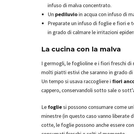
infuso di malva concentrato.
Un
pediluvio
in acqua con infuso di mal
Preparate un infuso di foglie e fiori e
in grado di calmare le irritazioni epid
La cucina con la malva
I germogli, le foglioline e i fiori freschi
molti piatti estivi che saranno in grado di
Un tempo si usava raccogliere i
fiori anc
cappero, conservandoli sotto sale o sott’
Le
foglie
si possono consumare come un’ott
minestre (in questo caso vanno liberate d
cotte, le foglie possono anche essere con
consumati freschi e colti al momento.