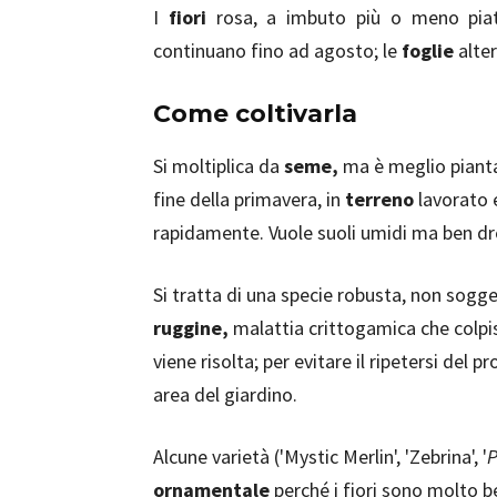
I
fiori
rosa, a imbuto più o meno piatt
continuano fino ad agosto; le
foglie
alter
Come coltivarla
Si moltiplica da
seme,
ma è meglio pianta
fine della primavera, in
terreno
lavorato 
rapidamente. Vuole suoli umidi ma ben dre
Si tratta di una specie robusta, non sogge
ruggine,
malattia crittogamica che colpisc
viene risolta; per evitare il ripetersi del 
area del giardino.
Alcune varietà ('Mystic Merlin', 'Zebrina', '
P
ornamentale
perché i fiori sono molto bel