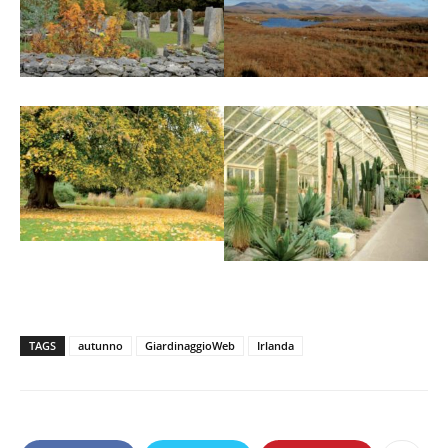
TAGS
autunno
GiardinaggioWeb
Irlanda