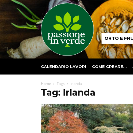
Passione
ORTO E FR
in
verde
CALENDARIO LAVORI
COME CREARE…
Home
Tags
Irlanda
Tag: Irlanda