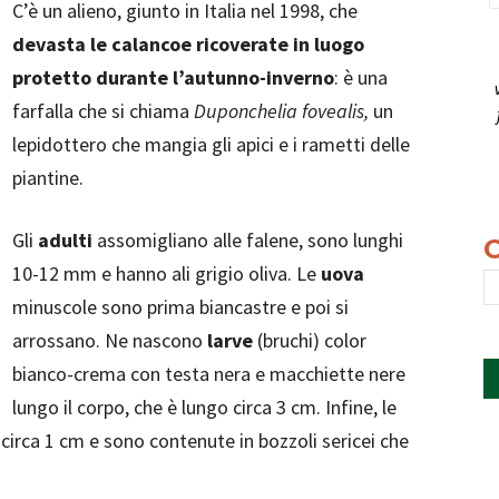
C’è un alieno, giunto in Italia nel 1998, che
devasta le calancoe ricoverate in luogo
protetto durante l’autunno-inverno
: è una
farfalla che si chiama
Duponchelia fovealis,
un
lepidottero che mangia gli apici e i rametti delle
piantine.
Gli
adulti
assomigliano alle falene, sono lunghi
10-12 mm e hanno ali grigio oliva. Le
uova
minuscole sono prima biancastre e poi si
arrossano. Ne nascono
larve
(bruchi) color
bianco-crema con testa nera e macchiette nere
lungo il corpo, che è lungo circa 3 cm. Infine, le
circa 1 cm e sono contenute in bozzoli sericei che