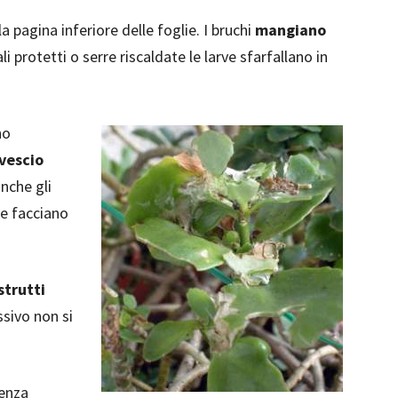
la pagina inferiore delle foglie. I bruchi
mangiano
cali protetti o serre riscaldate le larve sfarfallano in
no
ovescio
nche gli
che facciano
strutti
ssivo non si
senza