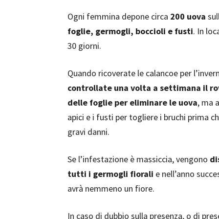
Ogni femmina depone circa
200 uova
sul
foglie, germogli, boccioli e fusti
. In lo
30 giorni.
Quando ricoverate le calancoe per l’inver
controllate una volta a settimana il r
delle foglie per eliminare le uova
, ma a
apici e i fusti per togliere i bruchi prima 
gravi danni.
Se l’infestazione è massiccia, vengono
di
tutti i germogli fiorali
e nell’anno succe
avrà nemmeno un fiore.
In caso di dubbio sulla presenza, o di pre