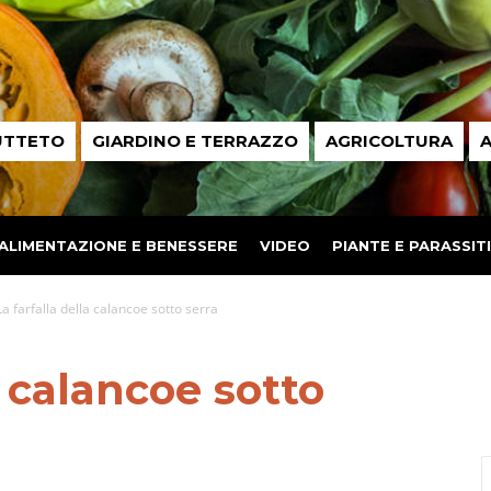
UTTETO
GIARDINO E TERRAZZO
AGRICOLTURA
A
ALIMENTAZIONE E BENESSERE
VIDEO
PIANTE E PARASSITI
La farfalla della calancoe sotto serra
a calancoe sotto