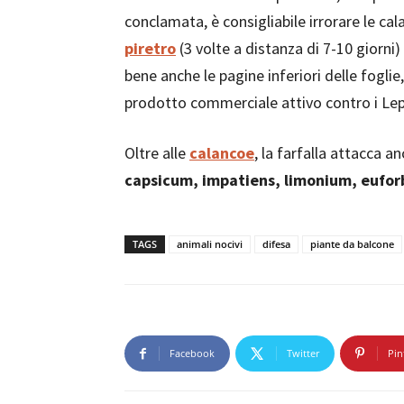
conclamata, è consigliabile irrorare le ca
piretro
(3 volte a distanza di 7-10 giorn
bene anche le pagine inferiori delle fogli
prodotto commerciale attivo contro i Lep
Oltre alle
calancoe
, la farfalla attacca a
capsicum, impatiens, limonium, euforb
TAGS
animali nocivi
difesa
piante da balcone
Facebook
Twitter
Pin