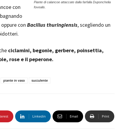
Piante di calancoe attaccate dalla farfalla Duponchelia
lancoe con
fovealis.
i) bagnando
e, oppure con
Bacillus thuringiensis
, scegliendo un
idotteri.
nche
ciclamini, begonie, gerbere, poinsettia,
ie, rose e il peperone.
piante in vaso
succulente
terest
Linkedin
Email
Print