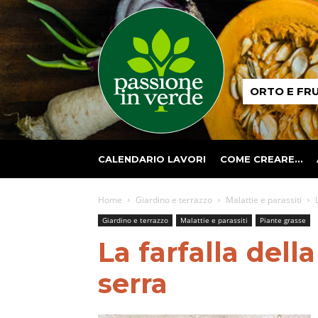
Passione
ORTO E FR
in
verde
CALENDARIO LAVORI
COME CREARE…
Home
Giardino e terrazzo
Malattie e parassiti
Giardino e terrazzo
Malattie e parassiti
Piante grasse
La farfalla dell
serra