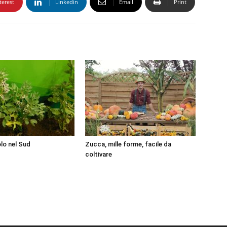
terest
Linkedin
Email
Print
olo nel Sud
Zucca, mille forme, facile da
coltivare