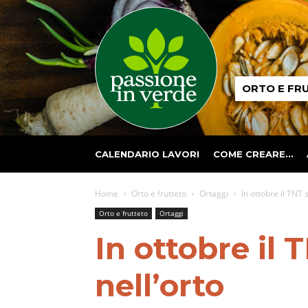
Passione
ORTO E FR
in
verde
CALENDARIO LAVORI
COME CREARE…
Home
Orto e frutteto
Ortaggi
In ottobre il TNT 
Orto e frutteto
Ortaggi
In ottobre il 
nell’orto