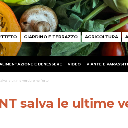
UTTETO
GIARDINO E TERRAZZO
AGRICOLTURA
A
ALIMENTAZIONE E BENESSERE
VIDEO
PIANTE E PARASSITI
salva le ultime verdure nell’orto
TNT salva le ultime 