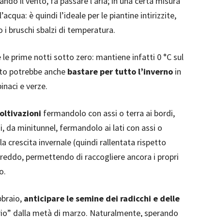
ando il vento, fa passare l’aria; in una certa misura
qua: è quindi l’ideale per le piantine intirizzite,
i bruschi sbalzi di temperatura.
 le prime notti sotto zero: mantiene infatti 0 °C sul
esto potrebbe anche
bastare per tutto l’inverno
in
inaci e verze.
oltivazioni
fermandolo con assi o terra ai bordi,
i, da minitunnel, fermandolo ai lati con assi o
a crescita invernale (quindi rallentata rispetto
 freddo, permettendo di raccogliere ancora i propri
o.
bbraio,
anticipare le semine dei radicchi e delle
prio” dalla metà di marzo. Naturalmente, sperando