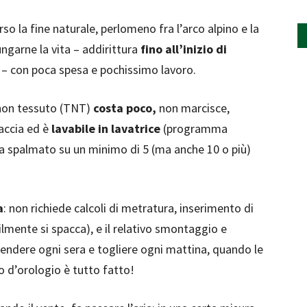
rso la fine naturale, perlomeno fra l’arco alpino e la
ngarne la vita – addirittura
fino all’inizio di
e – con poca spesa e pochissimo lavoro.
o non tessuto (TNT)
costa poco,
non marcisce,
laccia ed è
lavabile in lavatrice
(programma
va spalmato su un minimo di 5 (ma anche 10 o più)
a
: non richiede calcoli di metratura, inserimento di
cilmente si spacca), e il relativo smontaggio e
stendere ogni sera e togliere ogni mattina, quando le
o d’orologio è tutto fatto!