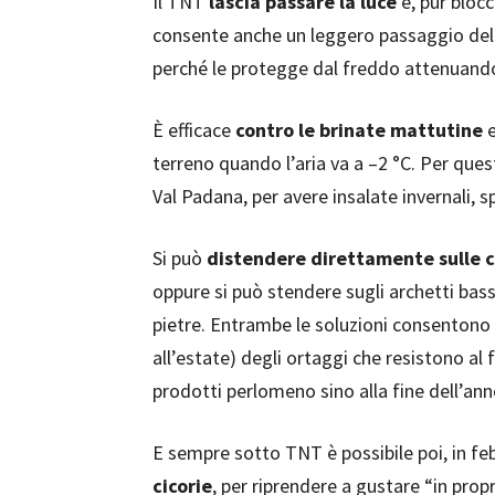
Il TNT
lascia passare la luce
e, pur blocc
consente anche un leggero passaggio dell’ac
perché le protegge dal freddo attenuando 
È efficace
contro le brinate mattutine
e
terreno quando l’aria va a –2 °C. Per qu
Val Padana, per avere insalate invernali, sp
Si può
distendere direttamente sulle c
oppure si può stendere sugli archetti bass
pietre. Entrambe le soluzioni consentono l
all’estate) degli ortaggi che resistono al
prodotti perlomeno sino alla fine dell’ann
E sempre sotto TNT è possibile poi, in fe
cicorie
, per riprendere a gustare “in pro