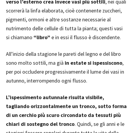
verso l’esterno crea invece vasi più sottili
, nei quali
scorrerà la linfa elaborata, cioè contenente zuccheri,
pigmenti, ormoni e altre sostanze necessarie al
nutrimento delle cellule di tutta la pianta; questi vasi
si chiamano
“libro”
e in essi il flusso è discendente.
All’inizio della stagione le pareti del legno e del libro
sono molto sottili, ma già
in estate si ispessiscono
,
per poi occludere progressivamente il lume dei vasi in
autunno, interrompendo ogni flusso.
L’ispessimento autunnale risulta visibile,
tagliando orizzontalmente un tronco, sotto forma
di un cerchio più scuro circondato da tessuti più
chiari di sostegno del tronco
. Quindi, se gli anni e le
stagioni fossero regolari durante tutta la vita della