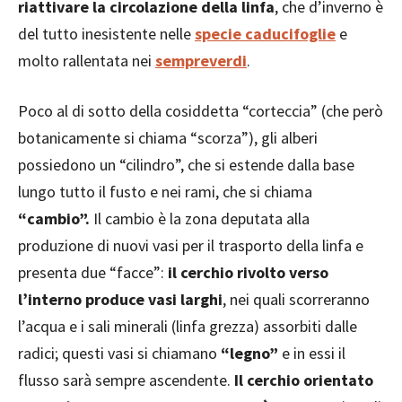
riattivare la circolazione della linfa
, che d’inverno è
del tutto inesistente nelle
specie caducifoglie
e
molto rallentata nei
sempreverdi
.
Poco al di sotto della cosiddetta “corteccia” (che però
botanicamente si chiama “scorza”), gli alberi
possiedono un “cilindro”, che si estende dalla base
lungo tutto il fusto e nei rami, che si chiama
“cambio”.
Il cambio è la zona deputata alla
produzione di nuovi vasi per il trasporto della linfa e
presenta due “facce”:
il cerchio rivolto verso
l’interno produce vasi larghi
, nei quali scorreranno
l’acqua e i sali minerali (linfa grezza) assorbiti dalle
radici; questi vasi si chiamano
“legno”
e in essi il
flusso sarà sempre ascendente.
Il cerchio orientato