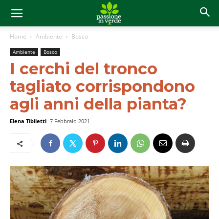
Home
Ambiente
Bosco
Ambiente
Bosco
I cerchi del tronco
tagliato corrispondono
agli anni della pianta?
Elena Tibiletti
7 Febbraio 2021