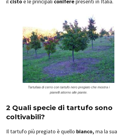
il
cisto
e le principali
conifere
presenti in Italia.
Tartufaia di cerro con tartufo nero pregiato che mostra i
pianelli attorno alle piante.
2 Quali specie di tartufo sono
coltivabili?
Il tartufo più pregiato è quello
bianco,
ma la sua