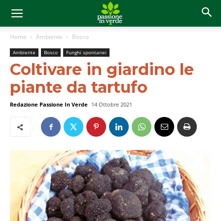
Home
Ambiente
Bosco
Ambiente
Bosco
Funghi spontanei
Coltivare in giardino le
piante da tartufo
Redazione Passione In Verde
14 Ottobre 2021