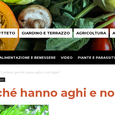
UTTETO
GIARDINO E TERRAZZO
AGRICOLTURA
A
ALIMENTAZIONE E BENESSERE
VIDEO
PIANTE E PARASSITI
Conifere: perché hanno aghi e non foglie?
sco
ché hanno aghi e no