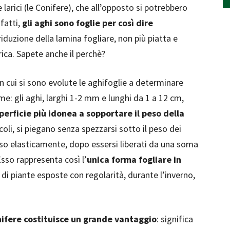
i e larici (le Conifere), che all’opposto si potrebbero
nfatti,
gli aghi sono foglie per così dire
riduzione della lamina fogliare, non più piatta e
rica. Sapete anche il perchè?
n cui si sono evolute le aghifoglie a determinare
e: gli aghi, larghi 1-2 mm e lunghi da 1 a 12 cm,
perficie più idonea a sopportare il peso della
oli, si piegano senza spezzarsi sotto il peso dei
viso elasticamente, dopo essersi liberati da una soma
sso rappresenta così l’
unica forma fogliare in
 di piante esposte con regolarità, durante l’inverno,
nifere costituisce un grande vantaggio
: significa