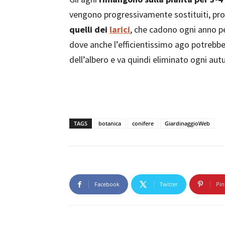
vengono progressivamente sostituiti, prop
quelli dei
larici
, che cadono ogni anno pe
dove anche l’efficientissimo ago potrebbe 
dell’albero e va quindi eliminato ogni aut
TAGS
botanica
conifere
GiardinaggioWeb
Facebook
Twitter
Pin