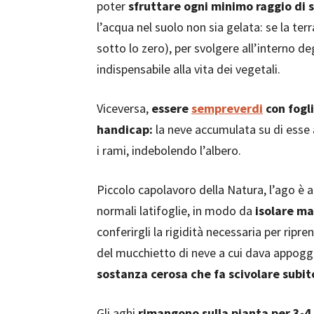
poter
sfruttare ogni minimo raggio di 
l’acqua nel suolo non sia gelata: se la te
sotto lo zero), per svolgere all’interno deg
indispensabile alla vita dei vegetali.
Viceversa,
essere
sempreverdi
con fogli
handicap:
la neve accumulata su di esse 
i rami, indebolendo l’albero.
Piccolo capolavoro della Natura, l’ago è
normali latifoglie, in modo da
isolare ma
conferirgli la rigidità necessaria per ripr
del mucchietto di neve a cui dava appoggio
sostanza cerosa che fa scivolare subit
Gli aghi
rimangono sulla pianta per 3-4