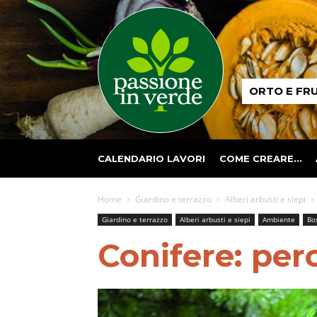
Passione
ORTO E FR
in
verde
CALENDARIO LAVORI
COME CREARE…
Home
Giardino e terrazzo
Alberi arbusti e siepi
Giardino e terrazzo
Alberi arbusti e siepi
Ambiente
Bo
Conifere: per