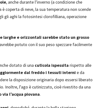
sole
, anche durante l’inverno (a condizione che
rra è coperta di neve, la sua temperatura non scende
li gli aghi la fotosintesi clorofilliana, operazione
e larghe e orizzontali sarebbe stato un grosso
avrebbe potuto con il suo peso spezzare facilmente
 anche dotato di una
cuticola ispessita
rispetto alle
ggiormente dal freddo i tessuti interni
e da
endere la disposizione originaria dopo essersi liberato
. Inoltre, l’ago è cutinizzato, cioè rivestito da una
o via l’acqua piovana
.
 anni
, dopodiché, durante la bella stagione,