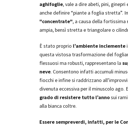
aghifoglie
, vale a dire abeti, pini, ginepr
anche definire “piante a foglia stretta”. I
"concentrate"
, a causa della fortissima 
ampia, bensì stretta e triangolare o cilind
È stato proprio
l’ambiente inclemente
i
questa vistosa trasformazione del fogliam
flessuosi ma robusti, rappresentano la
su
neve
. Consentono infatti accumuli minusc
fiocchi e infine si raddrizzano all’improv
divenuta eccessiva per il minuscolo ago. E
grado di resistere tutto l’anno
sui rami
alla bianca coltre.
Essere sempreverdi, infatti, per le Co