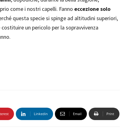
rio come i nostri capelli. Fanno
eccezione solo
rché questa specie si spinge ad altitudini superiori,
costituire un pericolo per la sopravvivenza
unno.
terest
Linkedin
Email
Print