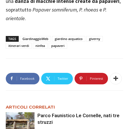
una
danza di macchie intense create da papaveri
,
soprattutto
Papaver somniferum, P. rhoeas
e
P.
orientale
.
TAGS
GiardinaggioWeb
giardino acquatico
giverny
itinerari verdi
ninfea
papaveri
Facebook
Twitter
Pinterest
ARTICOLI CORRELATI
Parco Faunistico Le Cornelle, nati tre
struzzi