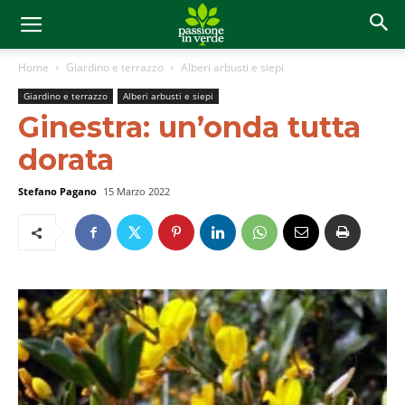
Home
Giardino e terrazzo
Alberi arbusti e siepi
Giardino e terrazzo
Alberi arbusti e siepi
Ginestra: un’onda tutta
dorata
Stefano Pagano
15 Marzo 2022