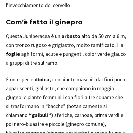
l’invecchiamento del cervello!
Com’è fatto il ginepro
Questa Juniperacea è un
arbusto
alto da 50 cm a 6 m,
con tronco rugoso e grigiastro, molto ramificato. Ha
foglie
aghiformi, acute e pungenti, color verde glauco
a gruppi di tre sul ramo.
È una specie
dioica,
con piante maschili dai fiori poco
appariscenti, giallastri, che compaiono in maggio-
giugno; e piante femminili con fiori a tre squame che
si trasformano in “bacche” (botanicamente si
chiamano
“galbuli”)
sferiche, carnose, prima verdi e
poi nero-bluastre e piccole (ginepro comune),
bluastro-marrone (ginepro ossicedro) o rosso-bruno e