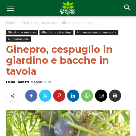
Home
Giardino e terrazzo
Alberi arbusti e siepi
Giardino e terrazzo
Alberi arbusti e siepi
Alimentazione e benessere
Alimentazione
Ginepro, cespuglio in
giardino e bacche in
tavola
Elena Tibiletti
8 Aprile 2020